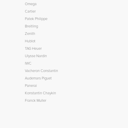
Omega
Cartier
Patek Philippe
Breitling
Zenith
Hublot
TAG Heuer
Ulysse Nardin
IWC
Vacheron Constantin
Audemars Piguet
Panerai
Konstantin Chaykin
Franck Muller