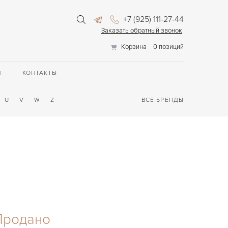
+7 (925) 111-27-44
Заказать обратный звонок
Корзина
0 позиций
П
КОНТАКТЫ
U
V
W
Z
ВСЕ БРЕНДЫ
Продано