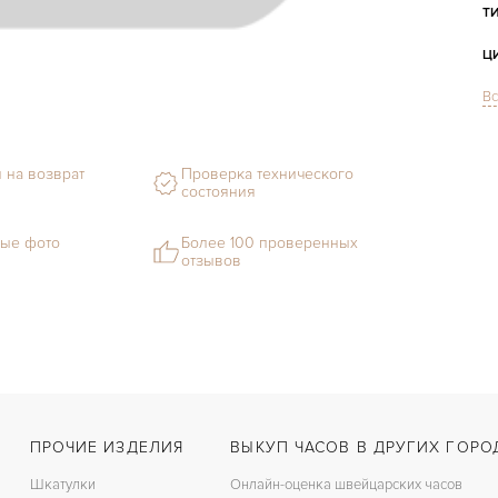
Т
Ц
Вс
С
М
 на возврат
Проверка технического
Г
состояния
С
ые фото
Более 100 проверенных
отзывов
В
Ц
З
Ц
К
ПРОЧИЕ ИЗДЕЛИЯ
ВЫКУП ЧАСОВ В ДРУГИХ ГОРО
З
Шкатулки
Онлайн-оценка швейцарских часов