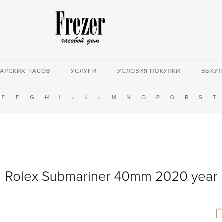
АРСКИХ ЧАСОВ
УСЛУГИ
УСЛОВИЯ ПОКУПКИ
ВЫКУ
E
F
G
H
I
J
K
L
M
N
O
P
Q
R
S
T
Rolex Submariner 40mm 2020 year