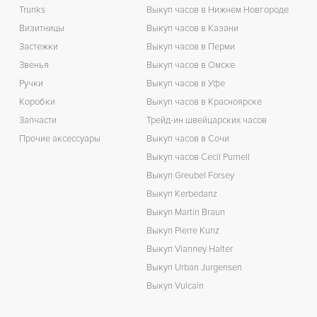
Trunks
Выкуп часов в Нижнем Новгороде
Визитницы
Выкуп часов в Казани
Застежки
Выкуп часов в Перми
Звенья
Выкуп часов в Омске
Ручки
Выкуп часов в Уфе
Коробки
Выкуп часов в Красноярске
Запчасти
Трейд-ин швейцарских часов
Прочие аксессуары
Выкуп часов в Сочи
Выкуп часов Cecil Purnell
Выкуп Greubel Forsey
Выкуп Kerbedanz
Выкуп Martin Braun
Выкуп Pierre Kunz
Выкуп Vianney Halter
Выкуп Urban Jurgensen
Выкуп Vulcain