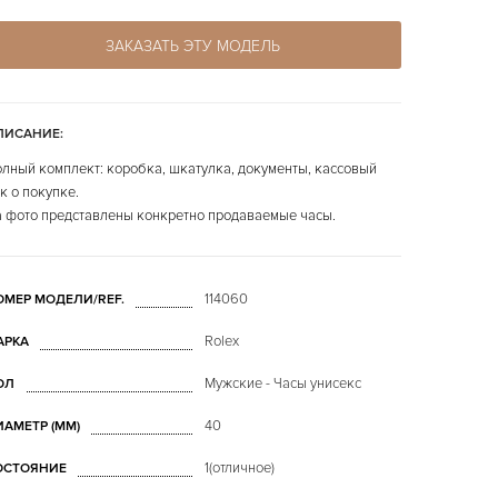
ЗАКАЗАТЬ ЭТУ МОДЕЛЬ
ПИСАНИЕ:
лный комплект: коробка, шкатулка, документы, кассовый
к о покупке.
 фото представлены конкретно продаваемые часы.
114060
ОМЕР МОДЕЛИ/REF.
Rolex
АРКА
Мужские - Часы унисекс
ОЛ
40
ИАМЕТР (MM)
1(отличное)
ОСТОЯНИЕ