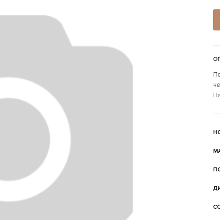
О
По
че
На
Н
М
П
Д
С