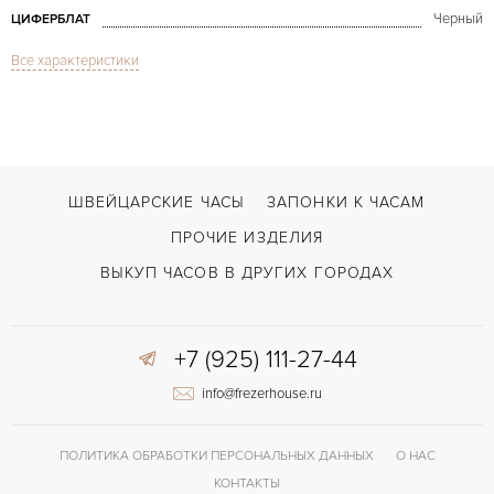
Черный
ЦИФЕРБЛАТ
Все характеристики
Сапфировое стекло
СТЕКЛО
Дата
ФУНКЦИИ
Oyster Perpetual Date NEW
МОДЕЛЬ
2016
ГОД ПРОИЗВОДСТВА
ШВЕЙЦАРСКИЕ ЧАСЫ
ЗАПОНКИ К ЧАСАМ
В наличии
СРОКИ ДОСТАВКИ
ПРОЧИЕ ИЗДЕЛИЯ
С документами, С футляром
ВОЗМОЖНОСТИ ДОСТАВКИ
ВЫКУП ЧАСОВ В ДРУГИХ ГОРОДАХ
Сталь
ЦВЕТ БРАСЛЕТА
+7 (925) 111-27-44
Двойной сложности застежка
ЗАСТЁЖКА
info@frezerhouse.ru
Римские
ЦИФРЫ
3135
КАЛИБР/МЕХАНИЗМ
ПОЛИТИКА ОБРАБОТКИ ПЕРСОНАЛЬНЫХ ДАННЫХ
О НАС
50 часов
ЗАПАС ХОДА
КОНТАКТЫ