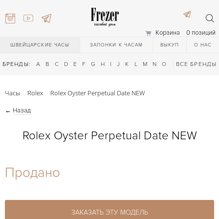
Корзина
0 позиций
ШВЕЙЦАРСКИЕ ЧАСЫ
ЗАПОНКИ К ЧАСАМ
ВЫКУП
О НАС
БРЕНДЫ:
A
B
C
D
E
F
G
H
I
J
K
L
M
N
O
P
ВСЕ БРЕНДЫ
Q
R
S
T
Часы
Rolex
Rolex Oyster Perpetual Date NEW
←
Назад
Rolex Oyster Perpetual Date NEW
) 111-27-44
Продано
) 111-27-44
ЗАКАЗАТЬ ЭТУ МОДЕЛЬ