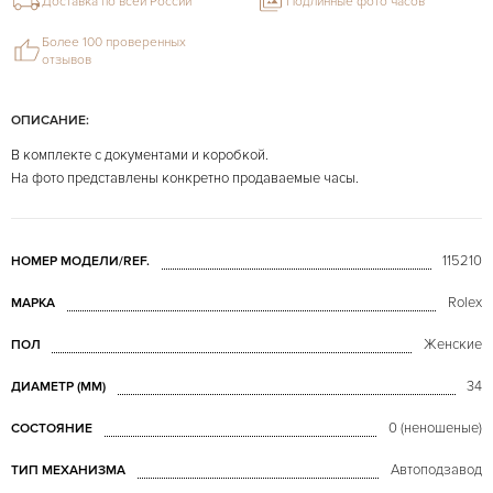
Доставка по всей России
Подлинные фото часов
Более 100 проверенных
отзывов
ОПИСАНИЕ:
В комплекте с документами и коробкой.
На фото представлены конкретно продаваемые часы.
115210
НОМЕР МОДЕЛИ/REF.
Rolex
МАРКА
Женские
ПОЛ
34
ДИАМЕТР (MM)
0 (неношеные)
СОСТОЯНИЕ
Автоподзавод
ТИП МЕХАНИЗМА