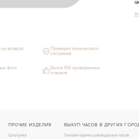
Ц
Вс
С
Ф
М
 на возврат
Проверка технического
состояния
Г
С
ые фото
Более 100 проверенных
отзывов
В
З
Ц
К
ПРОЧИЕ ИЗДЕЛИЯ
ВЫКУП ЧАСОВ В ДРУГИХ ГОРО
З
Шкатулки
Онлайн-оценка швейцарских часов