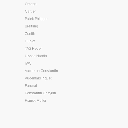
Omega
Cartier
Patek Philippe
Breitling
Zenith
Hublot
TAG Heuer
Ulysse Nardin
IWC
Vacheron Constantin
Audemars Piguet
Panerai
Konstantin Chaykin
Franck Muller