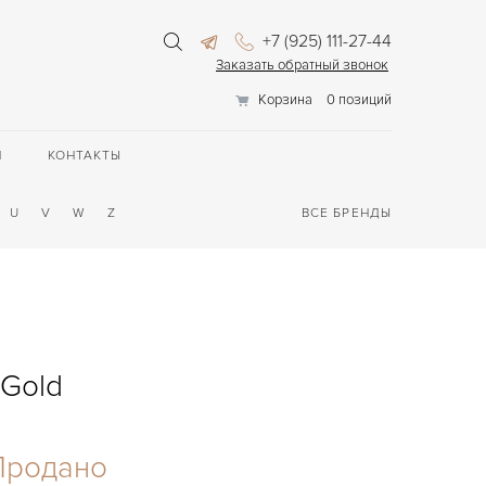
+7 (925) 111-27-44
Заказать обратный звонок
Корзина
0 позиций
П
КОНТАКТЫ
U
V
W
Z
ВСЕ БРЕНДЫ
 Gold
Продано