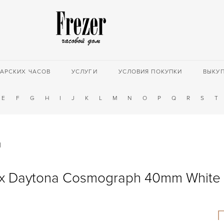
АРСКИХ ЧАСОВ
УСЛУГИ
УСЛОВИЯ ПОКУПКИ
ВЫКУ
E
F
G
H
I
J
K
L
M
N
O
P
Q
R
S
T
d
x Daytona Cosmograph 40mm White