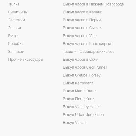
Trunks
Выкуп часов в Нижнем Новгороде
Визитницы
Выкуп часов в Казани
Застежки
Выкуп часов в Перми
Звенья
Выкуп часов в Омске
Ручки
Выкуп часов в Уфе
Коробки
Выкуп часов в Красноярске
Запчасти
Трейд-ин швейцарских часов
Прочие аксессуары
Выкуп часов в Сочи
Выкуп часов Cecil Purnell
Выкуп Greubel Forsey
Выкуп Kerbedanz
Выкуп Martin Braun
Выкуп Pierre Kunz
Выкуп Vianney Halter
Выкуп Urban Jurgensen
Выкуп Vulcain