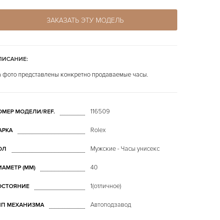
ЗАКАЗАТЬ ЭТУ МОДЕЛЬ
ПИСАНИЕ:
 фото представлены конкретно продаваемые часы.
116509
ОМЕР МОДЕЛИ/REF.
Rolex
АРКА
Мужские - Часы унисекс
ОЛ
40
ИАМЕТР (MM)
1(отличное)
ОСТОЯНИЕ
Автоподзавод
ИП МЕХАНИЗМА