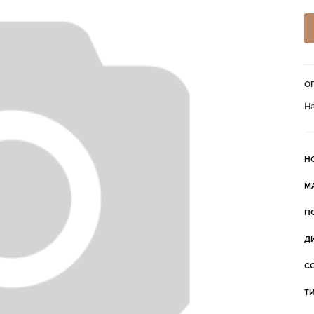
О
На
Н
М
П
Д
С
Т