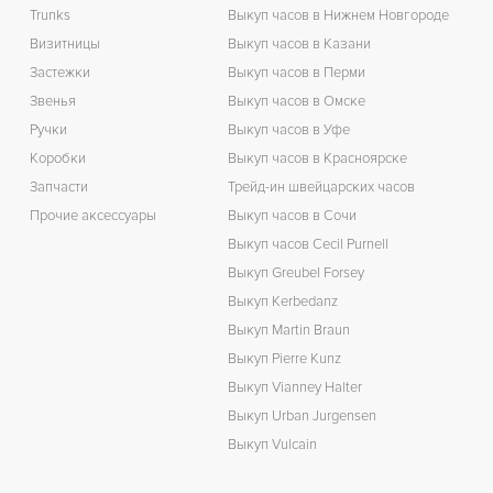
Trunks
Выкуп часов в Нижнем Новгороде
Визитницы
Выкуп часов в Казани
Застежки
Выкуп часов в Перми
Звенья
Выкуп часов в Омске
Ручки
Выкуп часов в Уфе
Коробки
Выкуп часов в Красноярске
Запчасти
Трейд-ин швейцарских часов
Прочие аксессуары
Выкуп часов в Сочи
Выкуп часов Cecil Purnell
Выкуп Greubel Forsey
Выкуп Kerbedanz
Выкуп Martin Braun
Выкуп Pierre Kunz
Выкуп Vianney Halter
Выкуп Urban Jurgensen
Выкуп Vulcain