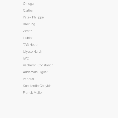
Omega
Cartier
Patek Philippe
Breitling
Zenith
Hublot
TAG Heuer
Ulysse Nardin
IWC
Vacheron Constantin
Audemars Piguet
Panerai
Konstantin Chaykin
Franck Muller