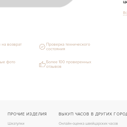
Ц
Вс
Ф
М
С
 на возврат
Проверка технического
Ц
состояния
З
ые фото
Более 100 проверенных
отзывов
Ц
К
З
ПРОЧИЕ ИЗДЕЛИЯ
ВЫКУП ЧАСОВ В ДРУГИХ ГОРО
Шкатулки
Онлайн-оценка швейцарских часов