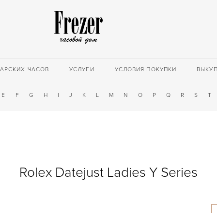
АРСКИХ ЧАСОВ
УСЛУГИ
УСЛОВИЯ ПОКУПКИ
ВЫКУ
E
F
G
H
I
J
K
L
M
N
O
P
Q
R
S
T
Rolex Datejust Ladies Y Series