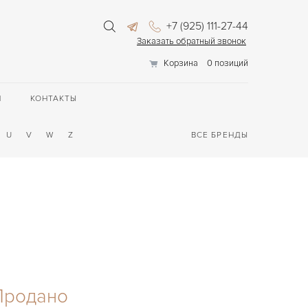
+7 (925) 111-27-44
Заказать обратный звонок
Корзина
0 позиций
П
КОНТАКТЫ
U
V
W
Z
ВСЕ БРЕНДЫ
Продано