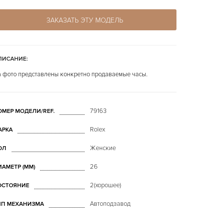
ЗАКАЗАТЬ ЭТУ МОДЕЛЬ
ПИСАНИЕ:
 фото представлены конкретно продаваемые часы.
79163
ОМЕР МОДЕЛИ/REF.
Rolex
АРКА
Женские
ОЛ
26
ИАМЕТР (MM)
2(хорошее)
ОСТОЯНИЕ
Автоподзавод
ИП МЕХАНИЗМА