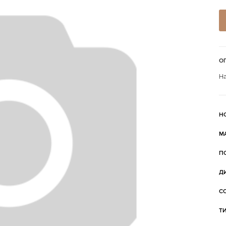
О
На
Н
М
П
Д
С
Т