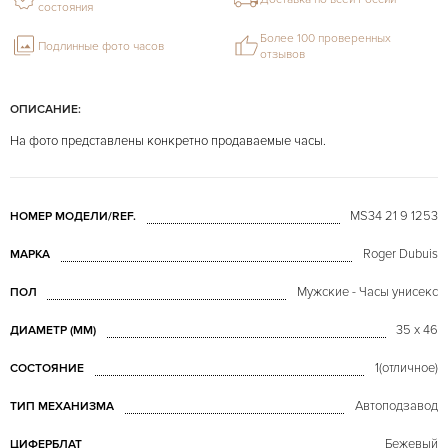
состояния
Более 100 проверенных
Подлинные фото часов
отзывов
ОПИСАНИЕ:
На фото представлены конкретно продаваемые часы.
MS34 21 9 1253
НОМЕР МОДЕЛИ/REF.
Roger Dubuis
МАРКА
Мужские - Часы унисекс
ПОЛ
35 x 46
ДИАМЕТР (MM)
1(отличное)
СОСТОЯНИЕ
Автоподзавод
ТИП МЕХАНИЗМА
Бежевый
ЦИФЕРБЛАТ