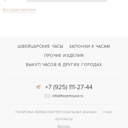
Все характеристики
Сапфировое стекло
СТЕКЛО
Just For Eriends
МОДЕЛЬ
В наличии
СРОКИ ДОСТАВКИ
С документами, С футляром
ВОЗМОЖНОСТИ ДОСТАВКИ
ШВЕЙЦАРСКИЕ ЧАСЫ
ЗАПОНКИ К ЧАСАМ
Черный
ЦВЕТ БРАСЛЕТА
ПРОЧИЕ ИЗДЕЛИЯ
Двойной сложности застежка
ЗАСТЁЖКА
ВЫКУП ЧАСОВ В ДРУГИХ ГОРОДАХ
Римские
ЦИФРЫ
+7 (925) 111-27-44
info@frezerhouse.ru
ПОЛИТИКА ОБРАБОТКИ ПЕРСОНАЛЬНЫХ ДАННЫХ
О НАС
КОНТАКТЫ
Москва,