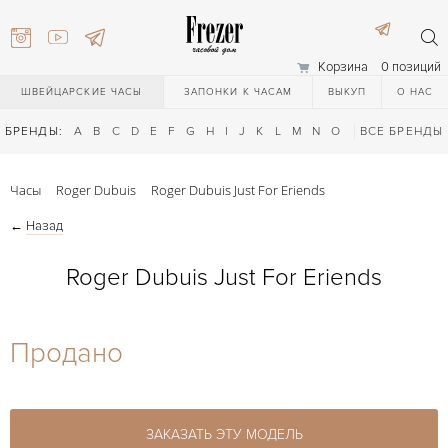
Корзина
0 позиций
ШВЕЙЦАРСКИЕ ЧАСЫ
ЗАПОНКИ К ЧАСАМ
ВЫКУП
О НАС
БРЕНДЫ:
A
B
C
D
E
F
G
H
I
J
K
L
M
N
O
P
ВСЕ БРЕНДЫ
Q
R
S
T
Часы
Roger Dubuis
Roger Dubuis Just For Eriends
←
Назад
Roger Dubuis Just For Eriends
) 111-27-44
Продано
) 111-27-44
ЗАКАЗАТЬ ЭТУ МОДЕЛЬ