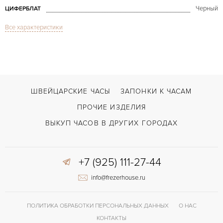
Черный
ЦИФЕРБЛАТ
Все характеристики
Сапфировое стекло
СТЕКЛО
Turbine 44mm
МОДЕЛЬ
2016
ГОД ПРОИЗВОДСТВА
В наличии
СРОКИ ДОСТАВКИ
ШВЕЙЦАРСКИЕ ЧАСЫ
ЗАПОНКИ К ЧАСАМ
С документами, С футляром
ВОЗМОЖНОСТИ ДОСТАВКИ
ПРОЧИЕ ИЗДЕЛИЯ
Черный
ЦВЕТ БРАСЛЕТА
ВЫКУП ЧАСОВ В ДРУГИХ ГОРОДАХ
Двойной сложности застежка
ЗАСТЁЖКА
+7 (925) 111-27-44
Арабские
ЦИФРЫ
info@frezerhouse.ru
42 часов
ЗАПАС ХОДА
ПОЛИТИКА ОБРАБОТКИ ПЕРСОНАЛЬНЫХ ДАННЫХ
О НАС
КОНТАКТЫ