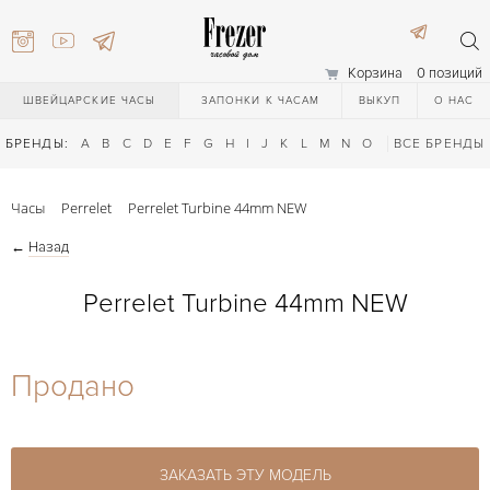
Корзина
0 позиций
ШВЕЙЦАРСКИЕ ЧАСЫ
ЗАПОНКИ К ЧАСАМ
ВЫКУП
О НАС
БРЕНДЫ:
A
B
C
D
E
F
G
H
I
J
K
L
M
N
O
P
ВСЕ БРЕНДЫ
Q
R
S
T
Часы
Perrelet
Perrelet Turbine 44mm NEW
←
Назад
Perrelet Turbine 44mm NEW
) 111-27-44
Продано
) 111-27-44
ЗАКАЗАТЬ ЭТУ МОДЕЛЬ