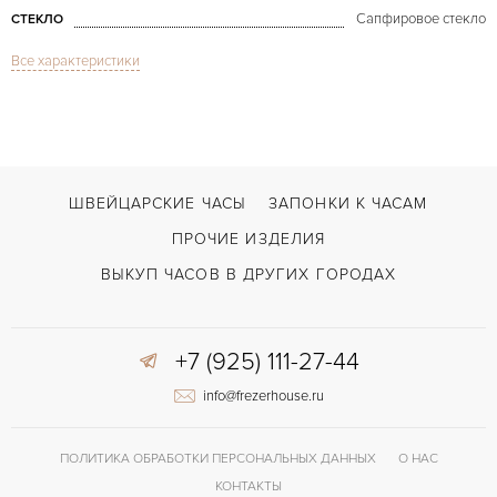
Сапфировое стекло
СТЕКЛО
Все характеристики
Дата
ФУНКЦИИ
Classic Double Rotor
МОДЕЛЬ
В наличии
СРОКИ ДОСТАВКИ
Черный
ЦВЕТ БРАСЛЕТА
ШВЕЙЦАРСКИЕ ЧАСЫ
ЗАПОНКИ К ЧАСАМ
Застежка с помощью шипа
ЗАСТЁЖКА
ПРОЧИЕ ИЗДЕЛИЯ
Без цифр
ЦИФРЫ
ВЫКУП ЧАСОВ В ДРУГИХ ГОРОДАХ
+7 (925) 111-27-44
info@frezerhouse.ru
ПОЛИТИКА ОБРАБОТКИ ПЕРСОНАЛЬНЫХ ДАННЫХ
О НАС
КОНТАКТЫ