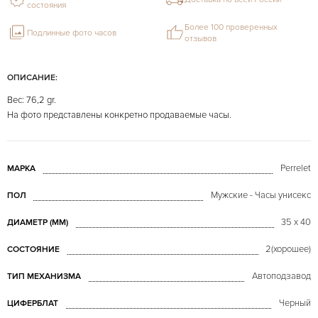
состояния
Более 100 проверенных
Подлинные фото часов
отзывов
ОПИСАНИЕ:
Вес: 76,2 gr.
На фото представлены конкретно продаваемые часы.
Perrelet
МАРКА
Мужские - Часы унисекс
ПОЛ
35 х 40
ДИАМЕТР (MM)
2(хорошее)
СОСТОЯНИЕ
Автоподзавод
ТИП МЕХАНИЗМА
Черный
ЦИФЕРБЛАТ