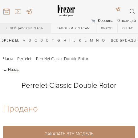
Корзина
0 позиций
ШВЕЙЦАРСКИЕ ЧАСЫ
ЗАПОНКИ К ЧАСАМ
ВЫКУП
О НАС
БРЕНДЫ:
A
B
C
D
E
F
G
H
I
J
K
L
M
N
O
P
ВСЕ БРЕНДЫ
Q
R
S
T
Часы
Perrelet
Perrelet Classic Double Rotor
←
Назад
Perrelet Classic Double Rotor
) 111-27-44
Продано
) 111-27-44
ЗАКАЗАТЬ ЭТУ МОДЕЛЬ