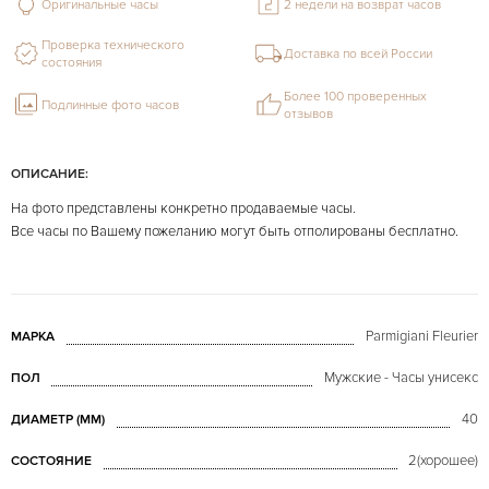
Оригинальные часы
2 недели на возврат часов
Проверка технического
Доставка по всей России
состояния
Более 100 проверенных
Подлинные фото часов
отзывов
ОПИСАНИЕ:
На фото представлены конкретно продаваемые часы.
Все часы по Вашему пожеланию могут быть отполированы бесплатно.
Parmigiani Fleurier
МАРКА
Мужские - Часы унисекс
ПОЛ
40
ДИАМЕТР (MM)
2(хорошее)
СОСТОЯНИЕ