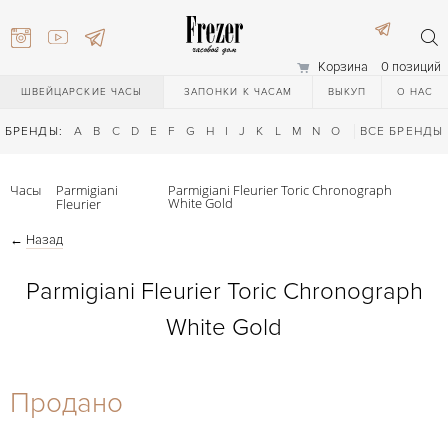
Корзина
0 позиций
ШВЕЙЦАРСКИЕ ЧАСЫ
ЗАПОНКИ К ЧАСАМ
ВЫКУП
О НАС
БРЕНДЫ:
A
B
C
D
E
F
G
H
I
J
K
L
M
N
O
P
ВСЕ БРЕНДЫ
Q
R
S
T
Часы
Parmigiani
Parmigiani Fleurier Toric Chronograph
White Gold
Fleurier
←
Назад
Parmigiani Fleurier Toric Chronograph
White Gold
) 111-27-44
Продано
) 111-27-44