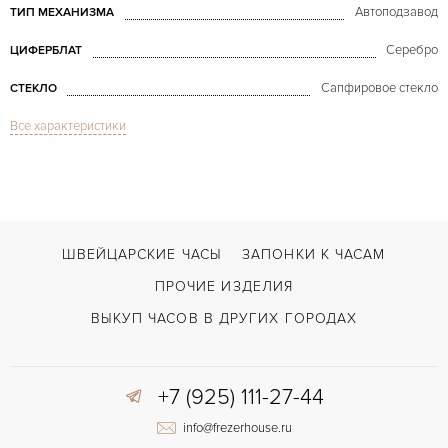
Автоподзавод
ТИП МЕХАНИЗМА
Серебро
ЦИФЕРБЛАТ
Сапфировое стекло
СТЕКЛО
Все характеристики
Дата, Хронограф
ФУНКЦИИ
Toric Chronograph White Gold
МОДЕЛЬ
В наличии
СРОКИ ДОСТАВКИ
Черный
ЦВЕТ БРАСЛЕТА
ШВЕЙЦАРСКИЕ ЧАСЫ
ЗАПОНКИ К ЧАСАМ
Римские
ЦИФРЫ
ПРОЧИЕ ИЗДЕЛИЯ
Zenith 400Z
КАЛИБР/МЕХАНИЗМ
ВЫКУП ЧАСОВ В ДРУГИХ ГОРОДАХ
50 часов
ЗАПАС ХОДА
+7 (925) 111-27-44
info@frezerhouse.ru