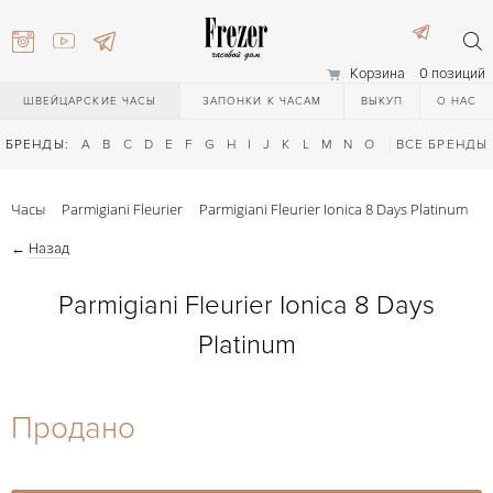
Корзина
0 позиций
ШВЕЙЦАРСКИЕ ЧАСЫ
ЗАПОНКИ К ЧАСАМ
ВЫКУП
О НАС
БРЕНДЫ:
A
B
C
D
E
F
G
H
I
J
K
L
M
N
O
P
ВСЕ БРЕНДЫ
Q
R
S
T
Часы
Parmigiani Fleurier
Parmigiani Fleurier Ionica 8 Days Platinum
←
Назад
Parmigiani Fleurier Ionica 8 Days
Platinum
) 111-27-44
Продано
) 111-27-44