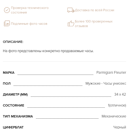
Проверка технического
Доставка по всей России
состояния
Более 100 проверенных
Подлинные фото часов
отзывов
ОПИСАНИЕ:
На фото представлены конкретно продаваемые часы.
Parmigiani Fleurier
МАРКА
Мужские - Часы унисекс
ПОЛ
34 x 42
ДИАМЕТР (MM)
1(отличное)
СОСТОЯНИЕ
Механические
ТИП МЕХАНИЗМА
Черный
ЦИФЕРБЛАТ