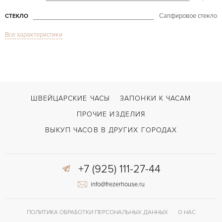
Сапфировое стекло
СТЕКЛО
Все характеристики
Дата
ФУНКЦИИ
Fleurier Ionica 8 Days Platinum
МОДЕЛЬ
В наличии
СРОКИ ДОСТАВКИ
С документами, С футляром
ВОЗМОЖНОСТИ ДОСТАВКИ
ШВЕЙЦАРСКИЕ ЧАСЫ
ЗАПОНКИ К ЧАСАМ
Коричневый
ЦВЕТ БРАСЛЕТА
ПРОЧИЕ ИЗДЕЛИЯ
Двойной сложности застежка
ЗАСТЁЖКА
ВЫКУП ЧАСОВ В ДРУГИХ ГОРОДАХ
Арабские
ЦИФРЫ
+7 (925) 111-27-44
192 часов
ЗАПАС ХОДА
info@frezerhouse.ru
Индикатор резерва хода, Малый секундный циферблат
ПРОЧЕЕ
ПОЛИТИКА ОБРАБОТКИ ПЕРСОНАЛЬНЫХ ДАННЫХ
О НАС