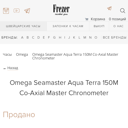
Корзина
0 позиций
ШВЕЙЦАРСКИЕ ЧАСЫ
ЗАПОНКИ К ЧАСАМ
ВЫКУП
О НАС
БРЕНДЫ:
A
B
C
D
E
F
G
H
I
J
K
L
M
N
O
P
ВСЕ БРЕНДЫ
Q
R
S
T
Часы
Omega
Omega Seamaster Aqua Terra 150M Co-Axial Master
Chronometer
←
Назад
Omega Seamaster Aqua Terra 150M
Co-Axial Master Chronometer
) 111-27-44
Продано
) 111-27-44