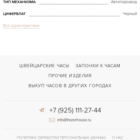
Автоподзавод
ТИП МЕХАНИЗМА
Черный
ЦИФЕРБЛАТ
Все характеристики
Сапфировое стекло
СТЕКЛО
Дата
ФУНКЦИИ
Seamaster Aqua Terra 150M Co-Axial Master Chronometer
МОДЕЛЬ
2018
ГОД ПРОИЗВОДСТВА
ШВЕЙЦАРСКИЕ ЧАСЫ
ЗАПОНКИ К ЧАСАМ
В наличии
СРОКИ ДОСТАВКИ
ПРОЧИЕ ИЗДЕЛИЯ
С документами
ВОЗМОЖНОСТИ ДОСТАВКИ
ВЫКУП ЧАСОВ В ДРУГИХ ГОРОДАХ
Сталь
ЦВЕТ БРАСЛЕТА
+7 (925) 111-27-44
Двойной сложности застежка
ЗАСТЁЖКА
info@frezerhouse.ru
Без цифр
ЦИФРЫ
Omega 8800
КАЛИБР/МЕХАНИЗМ
ПОЛИТИКА ОБРАБОТКИ ПЕРСОНАЛЬНЫХ ДАННЫХ
О НАС