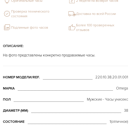
Оригинальные часы
2 недели на возврат часов
Проверка технического
Доставка по всей России
состояния
Более 100 проверенных
Подлинные фото часов
отзывов
ОПИСАНИЕ:
На фото представлены конкретно продаваемые часы.
220.10.38.20.01.001
НОМЕР МОДЕЛИ/REF.
Omega
МАРКА
Мужские - Часы унисекс
ПОЛ
38
ДИАМЕТР (MM)
1(отличное)
СОСТОЯНИЕ