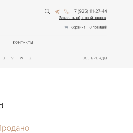
+7 (925) 111-27-44
Заказать обратный звонок
Корзина
0 позиций
П
КОНТАКТЫ
U
V
W
Z
ВСЕ БРЕНДЫ
d
Продано