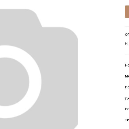
О
На
Н
М
П
Д
С
Т