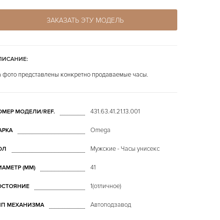
ЗАКАЗАТЬ ЭТУ МОДЕЛЬ
ПИСАНИЕ:
 фото представлены конкретно продаваемые часы.
431.63.41.21.13.001
ОМЕР МОДЕЛИ/REF.
Omega
АРКА
Мужские - Часы унисекс
ОЛ
41
ИАМЕТР (MM)
1(отличное)
ОСТОЯНИЕ
Автоподзавод
ИП МЕХАНИЗМА