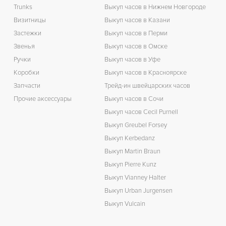
Trunks
Выкуп часов в Нижнем Новгороде
Визитницы
Выкуп часов в Казани
Застежки
Выкуп часов в Перми
Звенья
Выкуп часов в Омске
Ручки
Выкуп часов в Уфе
Коробки
Выкуп часов в Красноярске
Запчасти
Трейд-ин швейцарских часов
Прочие аксессуары
Выкуп часов в Сочи
Выкуп часов Cecil Purnell
Выкуп Greubel Forsey
Выкуп Kerbedanz
Выкуп Martin Braun
Выкуп Pierre Kunz
Выкуп Vianney Halter
Выкуп Urban Jurgensen
Выкуп Vulcain