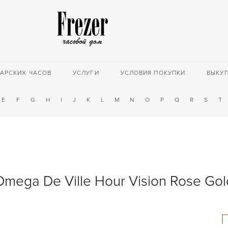
АРСКИХ ЧАСОВ
УСЛУГИ
УСЛОВИЯ ПОКУПКИ
ВЫКУ
E
F
G
H
I
J
K
L
M
N
O
P
Q
R
S
T
Omega De Ville Hour Vision Rose Gol