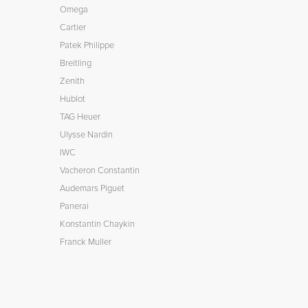
Omega
Cartier
Patek Philippe
Breitling
Zenith
Hublot
TAG Heuer
Ulysse Nardin
IWC
Vacheron Constantin
Audemars Piguet
Panerai
Konstantin Chaykin
Franck Muller