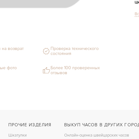
Ц
Вс
С
Ф
М
 на возврат
Проверка технического
С
состояния
Ц
ые фото
Более 100 проверенных
отзывов
З
Ц
К
З
ПРОЧИЕ ИЗДЕЛИЯ
ВЫКУП ЧАСОВ В ДРУГИХ ГОРО
Шкатулки
Онлайн-оценка швейцарских часов