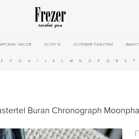
АРСКИХ ЧАСОВ
УСЛУГИ
УСЛОВИЯ ПОКУПКИ
ВЫКУ
E
F
G
H
I
J
K
L
M
N
O
P
Q
R
S
T
stertel Buran Chronograph Moonph