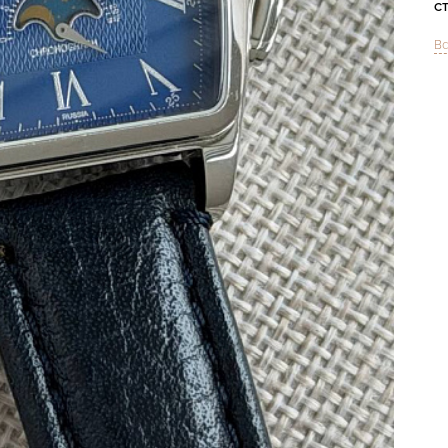
С
Вс
Ф
М
Ц
З
Ц