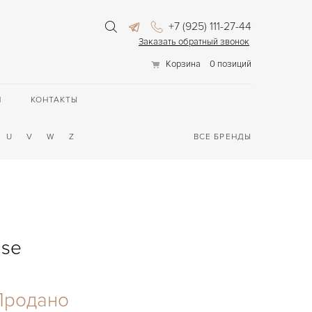
+7 (925) 111-27-44
Заказать обратный звонок
Корзина
0 позиций
П
КОНТАКТЫ
U
V
W
Z
ВСЕ БРЕНДЫ
ase
Продано