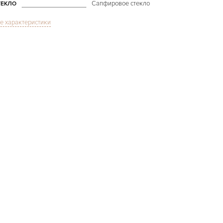
Сапфировое стекло
ТЕКЛО
е характеристики
Индикатор фазы Луны,
Хронограф
УНКЦИИ
Chronograph Moonphase
ОДЕЛЬ
Черный
ВЕТ БРАСЛЕТА
Застежка с помощью шипа
АСТЁЖКА
Римские
ИФРЫ