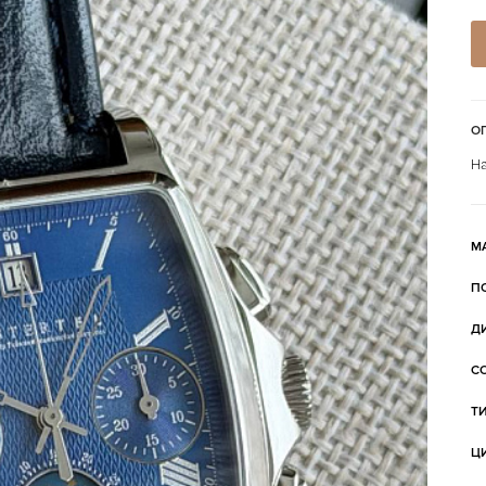
О
На
М
П
Д
С
Т
Ц