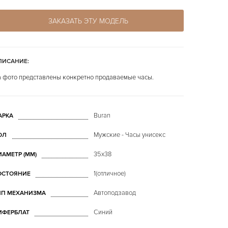
ЗАКАЗАТЬ ЭТУ МОДЕЛЬ
ПИСАНИЕ:
 фото представлены конкретно продаваемые часы.
Buran
АРКА
Мужские - Часы унисекс
ОЛ
35х38
ИАМЕТР (MM)
1(отличное)
ОСТОЯНИЕ
Автоподзавод
ИП МЕХАНИЗМА
Синий
ИФЕРБЛАТ