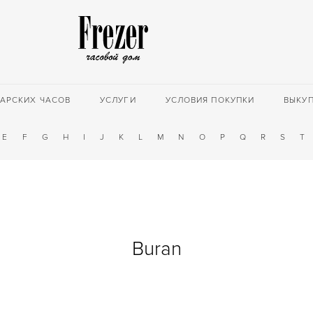
АРСКИХ ЧАСОВ
УСЛУГИ
УСЛОВИЯ ПОКУПКИ
ВЫКУ
E
F
G
H
I
J
K
L
M
N
O
P
Q
R
S
T
Buran