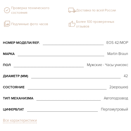
Проверка технического
Доставка по всей России
состояния
Более 100 проверенных
Подлинные фото часов
отзывов
EOS 42/MOP
НОМЕР МОДЕЛИ/REF.
Martin Braun
МАРКА
Мужские - Часы унисекс
ПОЛ
42
ДИАМЕТР (MM)
2(хорошее)
СОСТОЯНИЕ
Автоподзавод
ТИП МЕХАНИЗМА
Перламутровый
ЦИФЕРБЛАТ
Все характеристики
Сапфировое стекло
СТЕКЛО