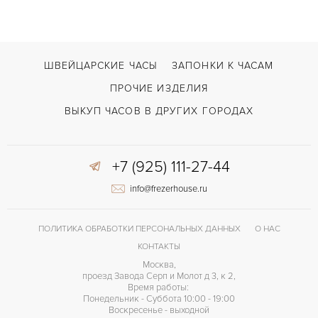
Дата
ФУНКЦИИ
Complication Collection EOS MoP
МОДЕЛЬ
В наличии
СРОКИ ДОСТАВКИ
ШВЕЙЦАРСКИЕ ЧАСЫ
ЗАПОНКИ К ЧАСАМ
Синий
ЦВЕТ БРАСЛЕТА
ПРОЧИЕ ИЗДЕЛИЯ
Двойной сложности застежка
ЗАСТЁЖКА
ВЫКУП ЧАСОВ В ДРУГИХ ГОРОДАХ
Арабские
ЦИФРЫ
+7 (925) 111-27-44
ETA 2892-A2
КАЛИБР/МЕХАНИЗМ
info@frezerhouse.ru
42 часов
ЗАПАС ХОДА
ПОЛИТИКА ОБРАБОТКИ ПЕРСОНАЛЬНЫХ ДАННЫХ
О НАС
КОНТАКТЫ
Москва,
проезд Завода Серп и Молот д 3, к 2,
Время работы:
Понедельник - Суббота 10:00 - 19:00
Воскресенье - выходной