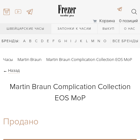
Корзина
0 позиций
ШВЕЙЦАРСКИЕ ЧАСЫ
ЗАПОНКИ К ЧАСАМ
ВЫКУП
О НАС
БРЕНДЫ:
A
B
C
D
E
F
G
H
I
J
K
L
M
N
O
P
ВСЕ БРЕНДЫ
Q
R
S
T
Часы
Martin Braun
Martin Braun Complication Collection EOS MoP
←
Назад
Martin Braun Complication Collection
EOS MoP
) 111-27-44
Продано
) 111-27-44