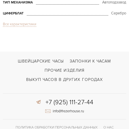
Автоподзавод
ТИП МЕХАНИЗМА
Серебро
ЦИФЕРБЛАТ
Все характеристики
Сапфировое стекло
СТЕКЛО
GMT/две час.зоны, Дата
ФУНКЦИИ
Master Compressor Diving Gmt GMT Lady 156.8.61
МОДЕЛЬ
2009
ГОД ПРОИЗВОДСТВА
ШВЕЙЦАРСКИЕ ЧАСЫ
ЗАПОНКИ К ЧАСАМ
В наличии
СРОКИ ДОСТАВКИ
ПРОЧИЕ ИЗДЕЛИЯ
С документами
ВОЗМОЖНОСТИ ДОСТАВКИ
ВЫКУП ЧАСОВ В ДРУГИХ ГОРОДАХ
Белый
ЦВЕТ БРАСЛЕТА
+7 (925) 111-27-44
Двойной сложности застежка
ЗАСТЁЖКА
info@frezerhouse.ru
Арабские
ЦИФРЫ
ПОЛИТИКА ОБРАБОТКИ ПЕРСОНАЛЬНЫХ ДАННЫХ
О НАС