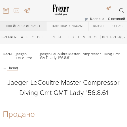
Корзина
0 позиций
ШВЕЙЦАРСКИЕ ЧАСЫ
ЗАПОНКИ К ЧАСАМ
ВЫКУП
О НАС
БРЕНДЫ:
A
B
C
D
E
F
G
H
I
J
K
L
M
N
O
P
ВСЕ БРЕНДЫ
Q
R
S
T
Часы
Jaeger-
Jaeger-LeCoultre Master Compressor Diving Gmt
GMT Lady 156.8.61
LeCoultre
←
Назад
Jaeger-LeCoultre Master Compressor
Diving Gmt GMT Lady 156.8.61
) 111-27-44
Продано
) 111-27-44