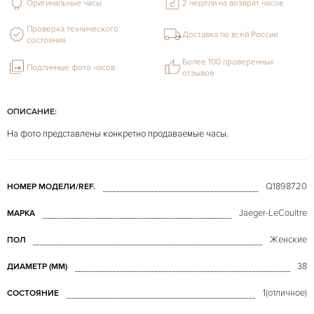
Оригинальные часы
2 недели на возврат часов
Проверка технического
Доставка по всей России
состояния
Более 100 проверенных
Подлинные фото часов
отзывов
ОПИСАНИЕ:
На фото представлены конкретно продаваемые часы.
Q1898720
НОМЕР МОДЕЛИ/REF.
Jaeger-LeCoultre
МАРКА
Женские
ПОЛ
38
ДИАМЕТР (MM)
1(отличное)
СОСТОЯНИЕ