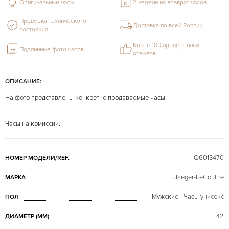
Оригинальные часы
2 недели на возврат часов
Проверка технического
Доставка по всей России
состояния
Более 100 проверенных
Подлинные фото часов
отзывов
ОПИСАНИЕ:
На фото представлены конкретно продаваемые часы.
Часы на комиссии.
Q6013470
НОМЕР МОДЕЛИ/REF.
Jaeger-LeCoultre
МАРКА
Мужские - Часы унисекс
ПОЛ
42
ДИАМЕТР (MM)