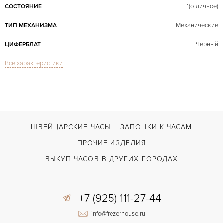
1(отличное)
СОСТОЯНИЕ
Механические
ТИП МЕХАНИЗМА
Черный
ЦИФЕРБЛАТ
Все характеристики
Сапфировое стекло
СТЕКЛО
Хронограф
ФУНКЦИИ
Duometre a Quantieme Chronograph White Gold
МОДЕЛЬ
В наличии
СРОКИ ДОСТАВКИ
ШВЕЙЦАРСКИЕ ЧАСЫ
ЗАПОНКИ К ЧАСАМ
С документами, С футляром
ВОЗМОЖНОСТИ ДОСТАВКИ
ПРОЧИЕ ИЗДЕЛИЯ
Черный
ЦВЕТ БРАСЛЕТА
ВЫКУП ЧАСОВ В ДРУГИХ ГОРОДАХ
Двойной сложности застежка
ЗАСТЁЖКА
+7 (925) 111-27-44
Арабские
ЦИФРЫ
info@frezerhouse.ru
380
КАЛИБР/МЕХАНИЗМ