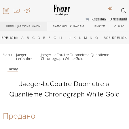
Корзина
0 позиций
ШВЕЙЦАРСКИЕ ЧАСЫ
ЗАПОНКИ К ЧАСАМ
ВЫКУП
О НАС
БРЕНДЫ:
A
B
C
D
E
F
G
H
I
J
K
L
M
N
O
P
ВСЕ БРЕНДЫ
Q
R
S
T
Часы
Jaeger-
Jaeger-LeCoultre Duometre a Quantieme
Chronograph White Gold
LeCoultre
←
Назад
Jaeger-LeCoultre Duometre a
Quantieme Chronograph White Gold
) 111-27-44
Продано
) 111-27-44