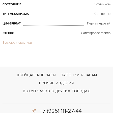
1(отличное)
СОСТОЯНИЕ
Кварцевые
ТИП МЕХАНИЗМА
Перламутровый
ЦИФЕРБЛАТ
Сапфировое стекло
СТЕКЛО
Все характеристики
GMT/две час.зоны, Дата
ФУНКЦИИ
Five Time Zones 47 mm Steel & Diamonds
МОДЕЛЬ
В наличии
СРОКИ ДОСТАВКИ
С документами, С футляром
ВОЗМОЖНОСТИ ДОСТАВКИ
ШВЕЙЦАРСКИЕ ЧАСЫ
ЗАПОНКИ К ЧАСАМ
Двойной сложности застежка
ЗАСТЁЖКА
ПРОЧИЕ ИЗДЕЛИЯ
Арабские
ЦИФРЫ
ВЫКУП ЧАСОВ В ДРУГИХ ГОРОДАХ
Отделка драгоценными камнями
ПРОЧЕЕ
+7 (925) 111-27-44