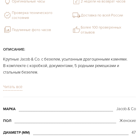
Оригинальные часы
2 недели на возврат часов
Проверка технического
Доставка по всей России
состояния
Более 100 проверенных
Подлинные фото часов
отзывов
ОПИСАНИЕ:
Крупные Jacob & Co. с безелем, усыпанным драгоценными камнями.
В комплекте с коробкой, документами, 5 родными ремешками и
стальным безелем.
На фото представлены конкретно продаваемые часы.
Читать всё
Все часы по Вашему пожеланию могут быть отполированы бесплатно.
Jacob & Co
МАРКА
Женские
ПОЛ
47
ДИАМЕТР (MM)