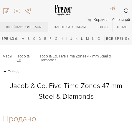
Корзина
0 позиций
ШВЕЙЦАРСКИЕ ЧАСЫ
ЗАПОНКИ К ЧАСАМ
ВЫКУП
О НАС
БРЕНДЫ:
A
B
C
D
E
F
G
H
I
J
K
L
M
N
O
P
ВСЕ БРЕНДЫ
Q
R
S
T
Часы
Jacob &
Jacob & Co. Five Time Zones 47 mm Steel &
Diamonds
Co
←
Назад
Jacob & Co. Five Time Zones 47 mm
Steel & Diamonds
) 111-27-44
Продано
) 111-27-44