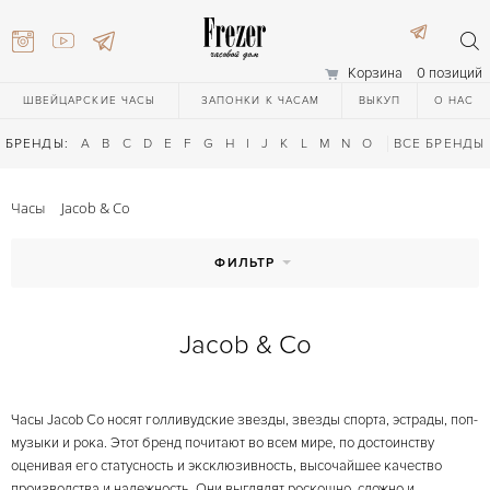
Корзина
0 позиций
ШВЕЙЦАРСКИЕ ЧАСЫ
ЗАПОНКИ К ЧАСАМ
ВЫКУП
О НАС
БРЕНДЫ:
A
B
C
D
E
F
G
H
I
J
K
L
M
N
O
P
ВСЕ БРЕНДЫ
Q
R
S
T
Часы
Jacob & Co
ФИЛЬТР
Jacob & Co
) 111-27-44
Часы Jacob Co носят голливудские звезды, звезды спорта, эстрады, поп-
) 111-27-44
музыки и рока. Этот бренд почитают во всем мире, по достоинству
оценивая его статусность и эксклюзивность, высочайшее качество
производства и надежность. Они выглядят роскошно, сложно и