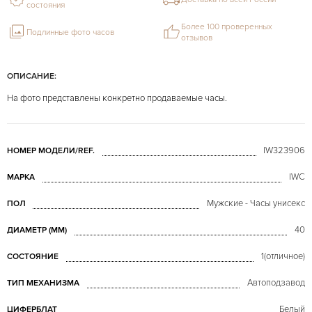
состояния
Более 100 проверенных
Подлинные фото часов
отзывов
ОПИСАНИЕ:
На фото представлены конкретно продаваемые часы.
IW323906
НОМЕР МОДЕЛИ/REF.
IWC
МАРКА
Мужские - Часы унисекс
ПОЛ
40
ДИАМЕТР (MM)
1(отличное)
СОСТОЯНИЕ
Автоподзавод
ТИП МЕХАНИЗМА
Белый
ЦИФЕРБЛАТ