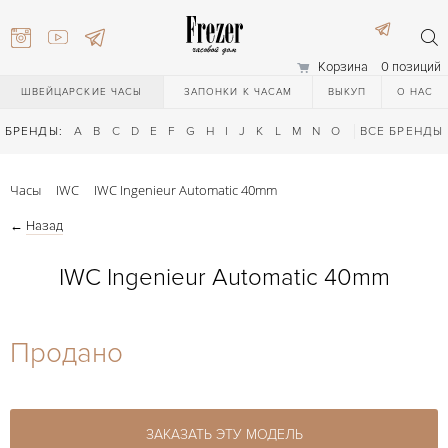
Корзина
0 позиций
ШВЕЙЦАРСКИЕ ЧАСЫ
ЗАПОНКИ К ЧАСАМ
ВЫКУП
О НАС
БРЕНДЫ:
A
B
C
D
E
F
G
H
I
J
K
L
M
N
O
P
ВСЕ БРЕНДЫ
Q
R
S
T
Часы
IWC
IWC Ingenieur Automatic 40mm
←
Назад
IWC Ingenieur Automatic 40mm
) 111-27-44
Продано
) 111-27-44
ЗАКАЗАТЬ ЭТУ МОДЕЛЬ