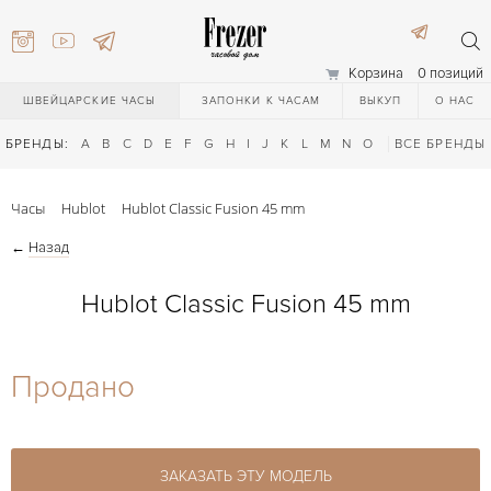
Корзина
0 позиций
ШВЕЙЦАРСКИЕ ЧАСЫ
ЗАПОНКИ К ЧАСАМ
ВЫКУП
О НАС
БРЕНДЫ:
A
B
C
D
E
F
G
H
I
J
K
L
M
N
O
P
ВСЕ БРЕНДЫ
Q
R
S
T
Часы
Hublot
Hublot Classic Fusion 45 mm
←
Назад
Hublot Classic Fusion 45 mm
) 111-27-44
Продано
) 111-27-44
ЗАКАЗАТЬ ЭТУ МОДЕЛЬ