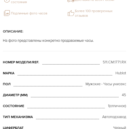
состояния
Более 100 проверенных
Подлинные фото часов
отзывов
ОПИСАНИЕ:
На фото представлены конкретно продаваемые часы.
511.CM.1771.RX
НОМЕР МОДЕЛИ/REF.
Hublot
МАРКА
Мужские - Часы унисекс
ПОЛ
45
ДИАМЕТР (MM)
1(отличное)
СОСТОЯНИЕ
Автоподзавод
ТИП МЕХАНИЗМА
Черный
ЦИФЕРБЛАТ