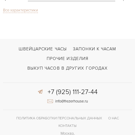
Все характеристики
Сапфировое стекло
СТЕКЛО
Дата
ФУНКЦИИ
Classic Fusion 45 mm
МОДЕЛЬ
В наличии
СРОКИ ДОСТАВКИ
ШВЕЙЦАРСКИЕ ЧАСЫ
ЗАПОНКИ К ЧАСАМ
С документами, С футляром
ВОЗМОЖНОСТИ ДОСТАВКИ
ПРОЧИЕ ИЗДЕЛИЯ
Черный
ЦВЕТ БРАСЛЕТА
ВЫКУП ЧАСОВ В ДРУГИХ ГОРОДАХ
Двойной сложности застежка
ЗАСТЁЖКА
+7 (925) 111-27-44
Без цифр
ЦИФРЫ
info@frezerhouse.ru
HUB1112
КАЛИБР/МЕХАНИЗМ
42 часов
ЗАПАС ХОДА
ПОЛИТИКА ОБРАБОТКИ ПЕРСОНАЛЬНЫХ ДАННЫХ
О НАС
КОНТАКТЫ
Москва,