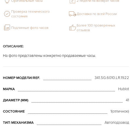
Оригинальные часы
2 недели на возврат часов
Проверка технического
Доставка по всей России
состояния
Более 100 проверенных
Подлинные фото часов
отзывов
ОПИСАНИЕ:
На фото представлены конкретно продаваемые часы.
341.SG.6010.LR.1922
НОМЕР МОДЕЛИ/REF.
Hublot
МАРКА
41
ДИАМЕТР (MM)
1(отличное)
СОСТОЯНИЕ
Автоподзавод
ТИП МЕХАНИЗМА