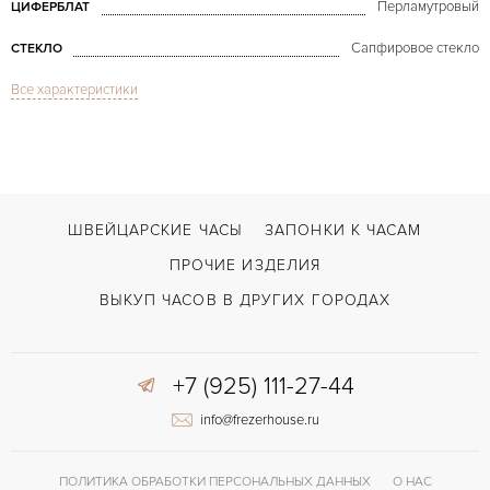
Перламутровый
ЦИФЕРБЛАТ
Сапфировое стекло
СТЕКЛО
Все характеристики
Дата, Хронограф
ФУНКЦИИ
Big Bang Tutti Frutti Chronograph Green Steel MoP
МОДЕЛЬ
В наличии
СРОКИ ДОСТАВКИ
Зелёный
ЦВЕТ БРАСЛЕТА
ШВЕЙЦАРСКИЕ ЧАСЫ
ЗАПОНКИ К ЧАСАМ
Двойной сложности застежка
ЗАСТЁЖКА
ПРОЧИЕ ИЗДЕЛИЯ
Арабские
ЦИФРЫ
ВЫКУП ЧАСОВ В ДРУГИХ ГОРОДАХ
HUB 4300
КАЛИБР/МЕХАНИЗМ
+7 (925) 111-27-44
42 часов
ЗАПАС ХОДА
info@frezerhouse.ru
Отделка драгоценными камнями
ПРОЧЕЕ
ПОЛИТИКА ОБРАБОТКИ ПЕРСОНАЛЬНЫХ ДАННЫХ
О НАС