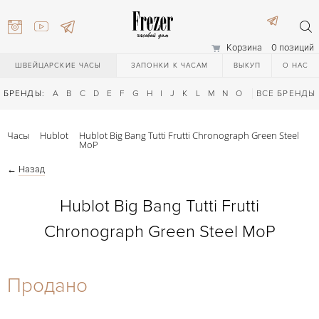
Корзина
0 позиций
ШВЕЙЦАРСКИЕ ЧАСЫ
ЗАПОНКИ К ЧАСАМ
ВЫКУП
О НАС
БРЕНДЫ:
A
B
C
D
E
F
G
H
I
J
K
L
M
N
O
P
ВСЕ БРЕНДЫ
Q
R
S
T
Часы
Hublot
Hublot Big Bang Tutti Frutti Chronograph Green Steel
MoP
←
Назад
Hublot Big Bang Tutti Frutti
Chronograph Green Steel MoP
) 111-27-44
Продано
) 111-27-44