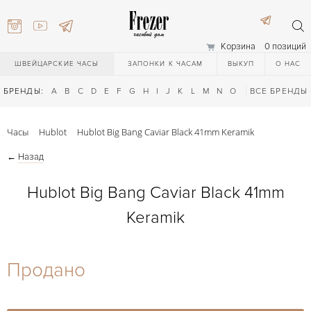
Корзина
0 позиций
ШВЕЙЦАРСКИЕ ЧАСЫ
ЗАПОНКИ К ЧАСАМ
ВЫКУП
О НАС
БРЕНДЫ:
A
B
C
D
E
F
G
H
I
J
K
L
M
N
O
P
ВСЕ БРЕНДЫ
Q
R
S
T
Часы
Hublot
Hublot Big Bang Caviar Black 41mm Keramik
←
Назад
Hublot Big Bang Caviar Black 41mm
Keramik
) 111-27-44
Продано
) 111-27-44