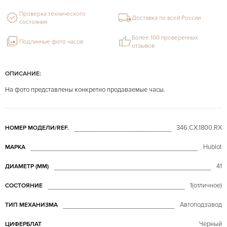
Проверка технического
Доставка по всей России
состояния
Более 100 проверенных
Подлинные фото часов
отзывов
ОПИСАНИЕ:
На фото представлены конкретно продаваемые часы.
346.CX.1800.RX
НОМЕР МОДЕЛИ/REF.
Hublot
МАРКА
41
ДИАМЕТР (MM)
1(отличное)
СОСТОЯНИЕ
Автоподзавод
ТИП МЕХАНИЗМА
Черный
ЦИФЕРБЛАТ