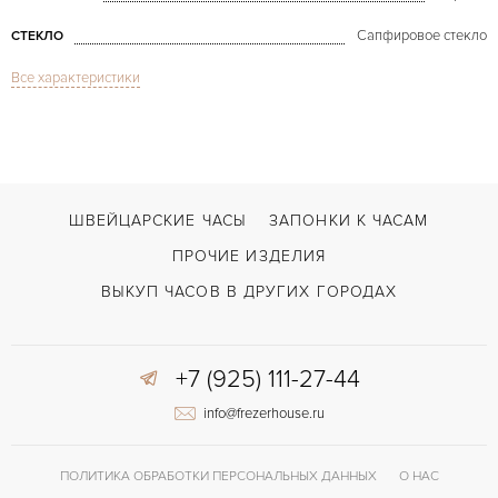
Сапфировое стекло
СТЕКЛО
Все характеристики
Дата
ФУНКЦИИ
Big Bang Caviar Black 41mm Keramik
МОДЕЛЬ
В наличии
СРОКИ ДОСТАВКИ
Черный
ЦВЕТ БРАСЛЕТА
ШВЕЙЦАРСКИЕ ЧАСЫ
ЗАПОНКИ К ЧАСАМ
Двойной сложности застежка
ЗАСТЁЖКА
ПРОЧИЕ ИЗДЕЛИЯ
Без цифр
ЦИФРЫ
ВЫКУП ЧАСОВ В ДРУГИХ ГОРОДАХ
HUB 1112
КАЛИБР/МЕХАНИЗМ
+7 (925) 111-27-44
42 часов
ЗАПАС ХОДА
info@frezerhouse.ru
ПОЛИТИКА ОБРАБОТКИ ПЕРСОНАЛЬНЫХ ДАННЫХ
О НАС