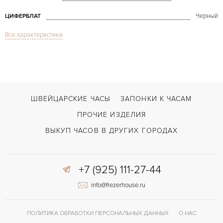
Черный
ЦИФЕРБЛАТ
Все характеристики
Сапфировое стекло
СТЕКЛО
Дата, Хронограф
ФУНКЦИИ
Big Bang All Carbon Fiber Chronograph 44mm
МОДЕЛЬ
В наличии
СРОКИ ДОСТАВКИ
ШВЕЙЦАРСКИЕ ЧАСЫ
ЗАПОНКИ К ЧАСАМ
Черный
ЦВЕТ БРАСЛЕТА
ПРОЧИЕ ИЗДЕЛИЯ
Двойной сложности застежка
ЗАСТЁЖКА
ВЫКУП ЧАСОВ В ДРУГИХ ГОРОДАХ
Без цифр
ЦИФРЫ
+7 (925) 111-27-44
info@frezerhouse.ru
ПОЛИТИКА ОБРАБОТКИ ПЕРСОНАЛЬНЫХ ДАННЫХ
О НАС