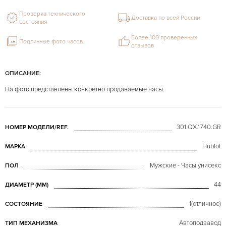
Проверка технического
Доставка по всей России
состояния
Более 100 проверенных
Подлинные фото часов
отзывов
ОПИСАНИЕ:
На фото представлены конкретно продаваемые часы.
301.QX.1740.GR
НОМЕР МОДЕЛИ/REF.
Hublot
МАРКА
Мужские - Часы унисекс
ПОЛ
44
ДИАМЕТР (MM)
1(отличное)
СОСТОЯНИЕ
Автоподзавод
ТИП МЕХАНИЗМА