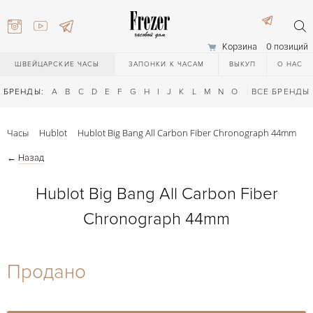
Корзина
0 позиций
ШВЕЙЦАРСКИЕ ЧАСЫ
ЗАПОНКИ К ЧАСАМ
ВЫКУП
О НАС
БРЕНДЫ:
A
B
C
D
E
F
G
H
I
J
K
L
M
N
O
P
ВСЕ БРЕНДЫ
Q
R
S
T
Часы
Hublot
Hublot Big Bang All Carbon Fiber Chronograph 44mm
←
Назад
Hublot Big Bang All Carbon Fiber
Chronograph 44mm
) 111-27-44
Продано
) 111-27-44