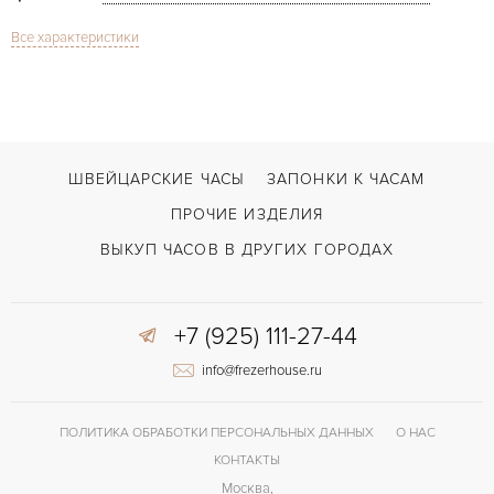
Все характеристики
Сапфировое стекло
СТЕКЛО
Дата
ФУНКЦИИ
Vanguard Yachting
МОДЕЛЬ
В наличии
СРОКИ ДОСТАВКИ
ШВЕЙЦАРСКИЕ ЧАСЫ
ЗАПОНКИ К ЧАСАМ
Синий
ЦВЕТ БРАСЛЕТА
ПРОЧИЕ ИЗДЕЛИЯ
Застежка с помощью шипа
ЗАСТЁЖКА
ВЫКУП ЧАСОВ В ДРУГИХ ГОРОДАХ
Арабские
ЦИФРЫ
+7 (925) 111-27-44
info@frezerhouse.ru
ПОЛИТИКА ОБРАБОТКИ ПЕРСОНАЛЬНЫХ ДАННЫХ
О НАС
КОНТАКТЫ
Москва,