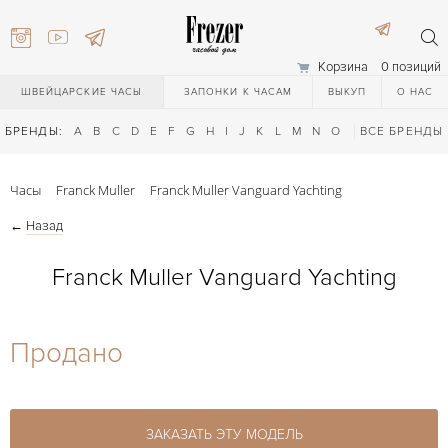
Корзина
0 позиций
ШВЕЙЦАРСКИЕ ЧАСЫ
ЗАПОНКИ К ЧАСАМ
ВЫКУП
О НАС
БРЕНДЫ:
A
B
C
D
E
F
G
H
I
J
K
L
M
N
O
P
ВСЕ БРЕНДЫ
Q
R
S
T
Часы
Franck Muller
Franck Muller Vanguard Yachting
←
Назад
Franck Muller Vanguard Yachting
) 111-27-44
Продано
) 111-27-44
ЗАКАЗАТЬ ЭТУ МОДЕЛЬ