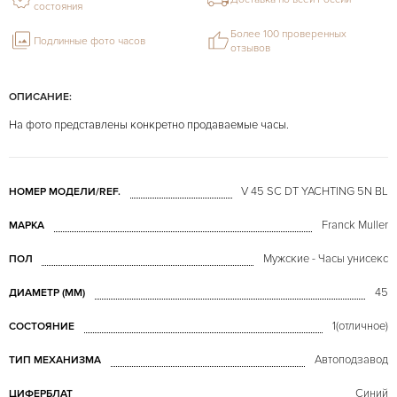
состояния
Более 100 проверенных
Подлинные фото часов
отзывов
ОПИСАНИЕ:
На фото представлены конкретно продаваемые часы.
V 45 SC DT YACHTING 5N BL
НОМЕР МОДЕЛИ/REF.
Franck Muller
МАРКА
Мужские - Часы унисекс
ПОЛ
45
ДИАМЕТР (MM)
1(отличное)
СОСТОЯНИЕ
Автоподзавод
ТИП МЕХАНИЗМА
Синий
ЦИФЕРБЛАТ