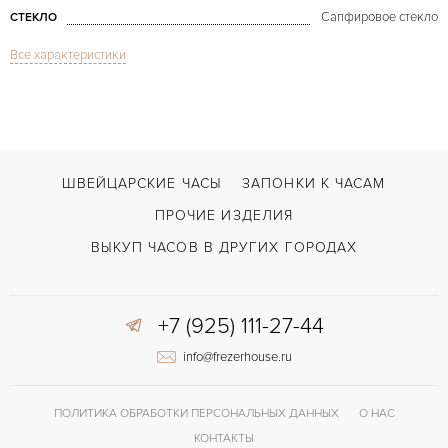
Сапфировое стекло
СТЕКЛО
Все характеристики
Дата, Хронограф
ФУНКЦИИ
Grand Dateur Chronograph
МОДЕЛЬ
2010
ГОД ПРОИЗВОДСТВА
В наличии
СРОКИ ДОСТАВКИ
ШВЕЙЦАРСКИЕ ЧАСЫ
ЗАПОНКИ К ЧАСАМ
С документами, С футляром
ВОЗМОЖНОСТИ ДОСТАВКИ
ПРОЧИЕ ИЗДЕЛИЯ
Черный
ЦВЕТ БРАСЛЕТА
ВЫКУП ЧАСОВ В ДРУГИХ ГОРОДАХ
Двойной сложности застежка
ЗАСТЁЖКА
+7 (925) 111-27-44
Арабские
ЦИФРЫ
info@frezerhouse.ru
ПОЛИТИКА ОБРАБОТКИ ПЕРСОНАЛЬНЫХ ДАННЫХ
О НАС
КОНТАКТЫ