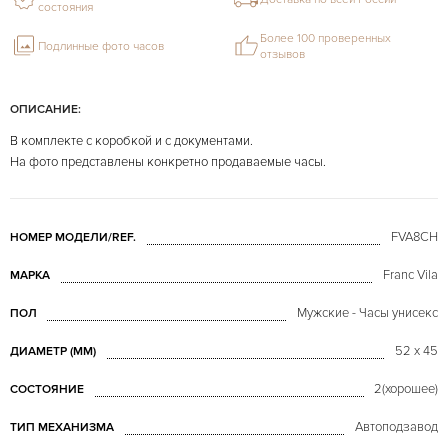
состояния
Более 100 проверенных
Подлинные фото часов
отзывов
ОПИСАНИЕ:
В комплекте с коробкой и с документами.
На фото представлены конкретно продаваемые часы.
FVA8CH
НОМЕР МОДЕЛИ/REF.
Franc Vila
МАРКА
Мужские - Часы унисекс
ПОЛ
52 x 45
ДИАМЕТР (MM)
2(хорошее)
СОСТОЯНИЕ
Автоподзавод
ТИП МЕХАНИЗМА