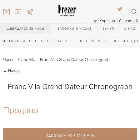
Корзина
0 позиций
ШВЕЙЦАРСКИЕ ЧАСЫ
ЗАПОНКИ К ЧАСАМ
ВЫКУП
О НАС
БРЕНДЫ:
A
B
C
D
E
F
G
H
I
J
K
L
M
N
O
P
ВСЕ БРЕНДЫ
Q
R
S
T
Часы
Franc Vila
Franc Vila Grand Dateur Chronograph
←
Назад
Franc Vila Grand Dateur Chronograph
) 111-27-44
Продано
) 111-27-44
ЗАКАЗАТЬ ЭТУ МОДЕЛЬ