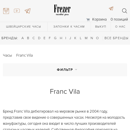
Корзина
0 позиций
ШВЕЙЦАРСКИЕ ЧАСЫ
ЗАПОНКИ К ЧАСАМ
ВЫКУП
О НАС
БРЕНДЫ:
A
B
C
D
E
F
G
H
I
J
K
L
M
N
O
P
ВСЕ БРЕНДЫ
Q
R
S
T
Часы
Franc Vila
ФИЛЬТР
Franc Vila
) 111-27-44
Бренд Franc Vila дебютировал на мировом рынке в 2004 году,
) 111-27-44
представив свое видение о совершенных часах. Несмотря на молодость
мануфактуры, сегодня она входит в число лучших производителей
статусных часовых изделий. Собственная философия опирается на