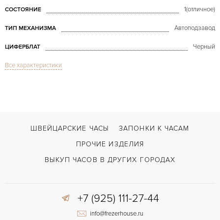
1(отличное)
СОСТОЯНИЕ
Автоподзавод
ТИП МЕХАНИЗМА
Черный
ЦИФЕРБЛАТ
Все характеристики
Сапфировое стекло
СТЕКЛО
Дата, Хронограф
ФУНКЦИИ
Cobra Chronographe Titanium
МОДЕЛЬ
В наличии
СРОКИ ДОСТАВКИ
ШВЕЙЦАРСКИЕ ЧАСЫ
ЗАПОНКИ К ЧАСАМ
Черный
ЦВЕТ БРАСЛЕТА
ПРОЧИЕ ИЗДЕЛИЯ
Двойной сложности застежка
ЗАСТЁЖКА
ВЫКУП ЧАСОВ В ДРУГИХ ГОРОДАХ
Арабские
ЦИФРЫ
+7 (925) 111-27-44
FV 8CH
КАЛИБР/МЕХАНИЗМ
info@frezerhouse.ru
42 часов
ЗАПАС ХОДА