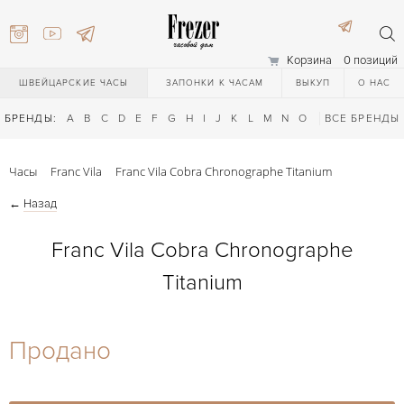
Корзина
0 позиций
ШВЕЙЦАРСКИЕ ЧАСЫ
ЗАПОНКИ К ЧАСАМ
ВЫКУП
О НАС
БРЕНДЫ:
A
B
C
D
E
F
G
H
I
J
K
L
M
N
O
P
ВСЕ БРЕНДЫ
Q
R
S
T
Часы
Franc Vila
Franc Vila Cobra Chronographe Titanium
←
Назад
Franc Vila Cobra Chronographe
Titanium
) 111-27-44
Продано
) 111-27-44