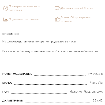
Проверка технического
Доставка по всей России
состояния
Более 100 проверенных
Подлинные фото часов
отзывов
ОПИСАНИЕ:
На фото представлены конкретно продаваемые часы.
Все часы по Вашему пожеланию могут быть отполированы бесплатно.
FV EVOS 8
НОМЕР МОДЕЛИ/REF.
Franc Vila
МАРКА
Мужские - Часы унисекс
ПОЛ
55 х 42
ДИАМЕТР (MM)