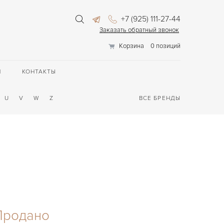
+7 (925) 111-27-44
Заказать обратный звонок
Корзина
0 позиций
П
КОНТАКТЫ
U
V
W
Z
ВСЕ БРЕНДЫ
Продано