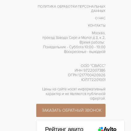
ПОЛИТИКА ОБРАБОТКИ ПЕРСОНАЛЬНЫХ
42 часов
АПАС ХОДА
ДАННЫХ
О НАС
КОНТАКТЫ
Москва,
проезд Завода Серп и Молот д 3, к 2,
Время работы:
Понедельник - Суббота 10:00 - 19:00
Воскресенье - выходной
ООО "СВИСС"
ИНН 9722007386
ОГРН 1217700420926
ЮЛ772201001
Цены на сайте носят информативный
характер и не являются публичной
офертой.
ЗАКАЗАТЬ ОБРАТНЫЙ ЗВОНОК
Рейтинг авито