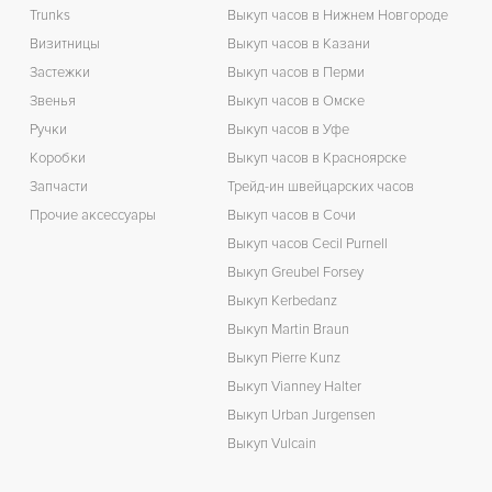
Trunks
Выкуп часов в Нижнем Новгороде
З
Визитницы
Выкуп часов в Казани
Застежки
Выкуп часов в Перми
Звенья
Выкуп часов в Омске
Ручки
Выкуп часов в Уфе
Коробки
Выкуп часов в Красноярске
Запчасти
Трейд-ин швейцарских часов
Прочие аксессуары
Выкуп часов в Сочи
Выкуп часов Cecil Purnell
Выкуп Greubel Forsey
Выкуп Kerbedanz
Выкуп Martin Braun
Выкуп Pierre Kunz
Выкуп Vianney Halter
Выкуп Urban Jurgensen
Выкуп Vulcain