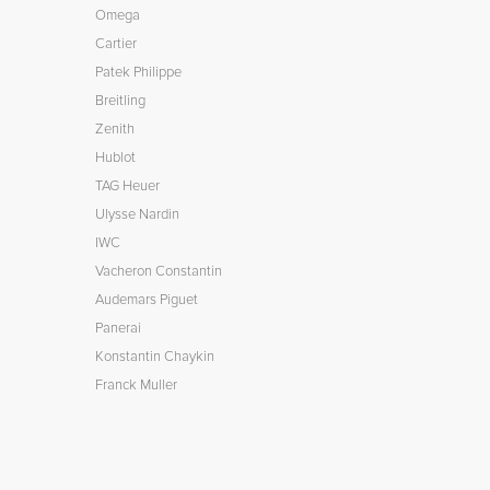
Omega
Cartier
Patek Philippe
Breitling
Zenith
Hublot
TAG Heuer
Ulysse Nardin
IWC
Vacheron Constantin
Audemars Piguet
Panerai
Konstantin Chaykin
Franck Muller