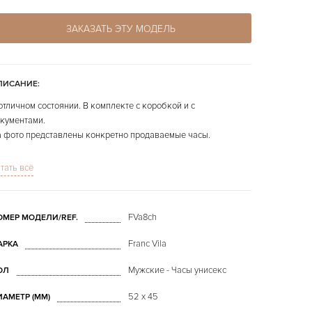
ЗАКАЗАТЬ ЭТУ МОДЕЛЬ
ПИСАНИЕ:
отличном состоянии. В комплекте с коробкой и с
кументами.
 фото представлены конкретно продаваемые часы.
е часы по Вашему пожеланию могут быть отполированы
тать всё
сплатно.
FVa8ch
ОМЕР МОДЕЛИ/REF.
Franc Vila
АРКА
Мужские - Часы унисекс
ОЛ
52 х 45
ИАМЕТР (MM)