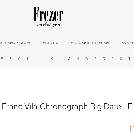
АРСКИХ ЧАСОВ
УСЛУГИ
УСЛОВИЯ ПОКУПКИ
ВЫКУ
E
F
G
H
I
J
K
L
M
N
O
P
Q
R
S
T
Franc Vila Chronograph Big Date LE