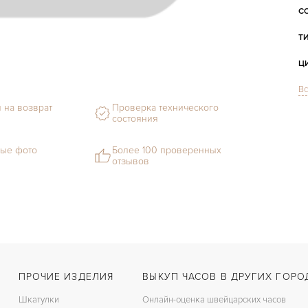
С
Т
Ц
Вс
С
 на возврат
Проверка технического
Ф
состояния
М
ые фото
Более 100 проверенных
отзывов
С
В
Ц
З
Ц
ПРОЧИЕ ИЗДЕЛИЯ
ВЫКУП ЧАСОВ В ДРУГИХ ГОРО
К
Шкатулки
Онлайн-оценка швейцарских часов