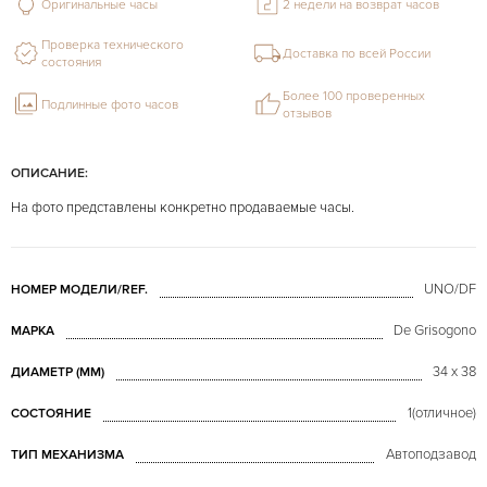
Оригинальные часы
2 недели на возврат часов
Проверка технического
Доставка по всей России
состояния
Более 100 проверенных
Подлинные фото часов
отзывов
ОПИСАНИЕ:
На фото представлены конкретно продаваемые часы.
UNO/DF
НОМЕР МОДЕЛИ/REF.
De Grisogono
МАРКА
34 x 38
ДИАМЕТР (MM)
1(отличное)
СОСТОЯНИЕ
Автоподзавод
ТИП МЕХАНИЗМА