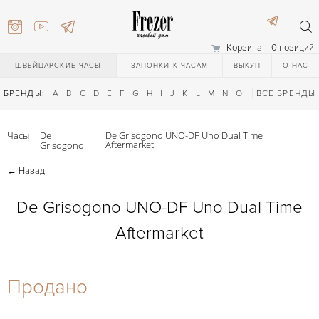
Корзина
0 позиций
ШВЕЙЦАРСКИЕ ЧАСЫ
ЗАПОНКИ К ЧАСАМ
ВЫКУП
О НАС
БРЕНДЫ:
A
B
C
D
E
F
G
H
I
J
K
L
M
N
O
P
ВСЕ БРЕНДЫ
Q
R
S
T
Часы
De
De Grisogono UNO-DF Uno Dual Time
Aftermarket
Grisogono
←
Назад
De Grisogono UNO-DF Uno Dual Time
Aftermarket
) 111-27-44
Продано
) 111-27-44