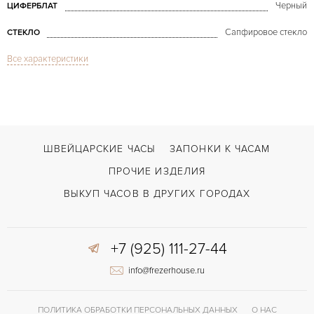
Черный
ЦИФЕРБЛАТ
Сапфировое стекло
СТЕКЛО
Все характеристики
GMT/две час.зоны, Дата
ФУНКЦИИ
UNO-DF Uno Dual Time Aftermarket
МОДЕЛЬ
В наличии
СРОКИ ДОСТАВКИ
С документами
ВОЗМОЖНОСТИ ДОСТАВКИ
ШВЕЙЦАРСКИЕ ЧАСЫ
ЗАПОНКИ К ЧАСАМ
Двойной сложности застежка
ЗАСТЁЖКА
ПРОЧИЕ ИЗДЕЛИЯ
Арабские
ЦИФРЫ
ВЫКУП ЧАСОВ В ДРУГИХ ГОРОДАХ
+7 (925) 111-27-44
info@frezerhouse.ru
ПОЛИТИКА ОБРАБОТКИ ПЕРСОНАЛЬНЫХ ДАННЫХ
О НАС