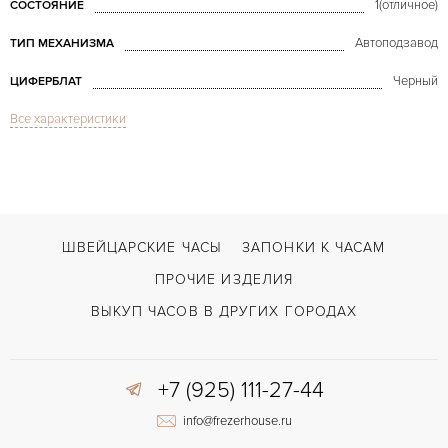
1(отличное)
СОСТОЯНИЕ
Автоподзавод
ТИП МЕХАНИЗМА
Черный
ЦИФЕРБЛАТ
Все характеристики
Сапфировое стекло
СТЕКЛО
GMT/две час.зоны, Дата
ФУНКЦИИ
Instrumento UNO
МОДЕЛЬ
В наличии
СРОКИ ДОСТАВКИ
ШВЕЙЦАРСКИЕ ЧАСЫ
ЗАПОНКИ К ЧАСАМ
С документами, С футляром
ВОЗМОЖНОСТИ ДОСТАВКИ
ПРОЧИЕ ИЗДЕЛИЯ
Зелёный
ЦВЕТ БРАСЛЕТА
ВЫКУП ЧАСОВ В ДРУГИХ ГОРОДАХ
Двойной сложности застежка
ЗАСТЁЖКА
+7 (925) 111-27-44
Арабские
ЦИФРЫ
info@frezerhouse.ru