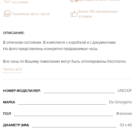
состояния
Более 100 проверенных
Подлинные фото часов
отзывов
ОПИСАНИЕ:
В отличном состоянии. В комплекте с коробкой и с документами.
На фото представлены конкретно продаваемые часы.
Все часы по Вашему пожеланию могут быть отполированы бесплатно.
Читать всё
UNO/DF
НОМЕР МОДЕЛИ/REF.
De Grisogono
МАРКА
Женские
ПОЛ
33 х 40
ДИАМЕТР (MM)