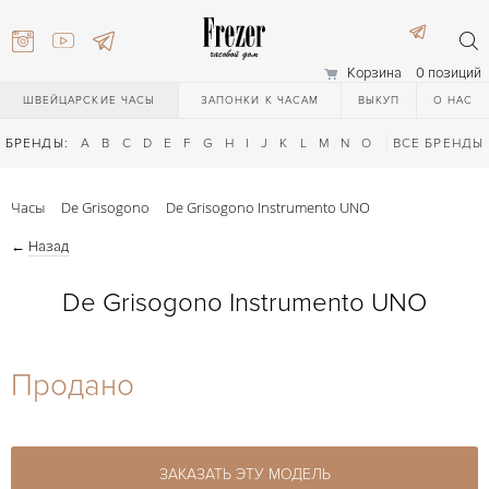
Корзина
0 позиций
ШВЕЙЦАРСКИЕ ЧАСЫ
ЗАПОНКИ К ЧАСАМ
ВЫКУП
О НАС
БРЕНДЫ:
A
B
C
D
E
F
G
H
I
J
K
L
M
N
O
P
ВСЕ БРЕНДЫ
Q
R
S
T
Часы
De Grisogono
De Grisogono Instrumento UNO
←
Назад
De Grisogono Instrumento UNO
) 111-27-44
Продано
) 111-27-44
ЗАКАЗАТЬ ЭТУ МОДЕЛЬ