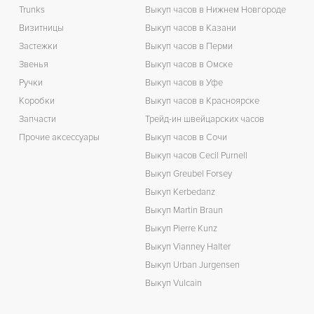
Trunks
Выкуп часов в Нижнем Новгороде
Визитницы
Выкуп часов в Казани
Застежки
Выкуп часов в Перми
Звенья
Выкуп часов в Омске
Ручки
Выкуп часов в Уфе
Коробки
Выкуп часов в Красноярске
Запчасти
Трейд-ин швейцарских часов
Прочие аксессуары
Выкуп часов в Сочи
Выкуп часов Cecil Purnell
Выкуп Greubel Forsey
Выкуп Kerbedanz
Выкуп Martin Braun
Выкуп Pierre Kunz
Выкуп Vianney Halter
Выкуп Urban Jurgensen
Выкуп Vulcain