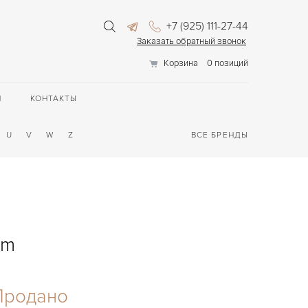
+7 (925) 111-27-44
Заказать обратный звонок
Корзина
0 позиций
П
КОНТАКТЫ
U
V
W
Z
ВСЕ БРЕНДЫ
mm
Продано