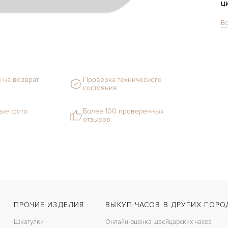
Ц
Вс
С
Ф
М
 на возврат
Проверка технического
состояния
С
В
ые фото
Более 100 проверенных
отзывов
Ц
З
Ц
К
ПРОЧИЕ ИЗДЕЛИЯ
ВЫКУП ЧАСОВ В ДРУГИХ ГОРО
З
Шкатулки
Онлайн-оценка швейцарских часов