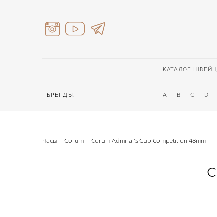
КАТАЛОГ ШВЕЙЦ
БРЕНДЫ:
A
B
C
D
Часы
Corum
Corum Admiral's Cup Competition 48mm
C