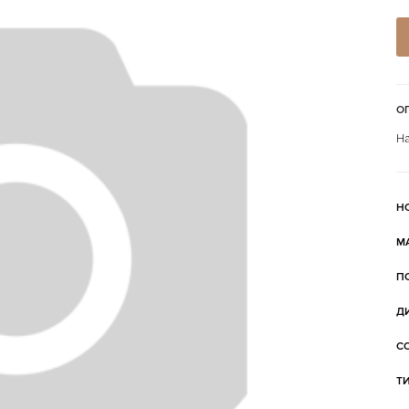
О
На
Н
М
П
Д
С
Т