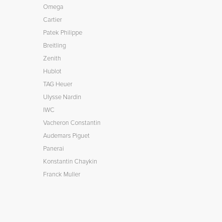
Omega
Cartier
Patek Philippe
Breitling
Zenith
Hublot
TAG Heuer
Ulysse Nardin
IWC
Vacheron Constantin
Audemars Piguet
Panerai
Konstantin Chaykin
Franck Muller