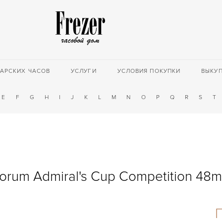
АРСКИХ ЧАСОВ
УСЛУГИ
УСЛОВИЯ ПОКУПКИ
ВЫКУ
E
F
G
H
I
J
K
L
M
N
O
P
Q
R
S
T
orum Admiral's Cup Competition 48