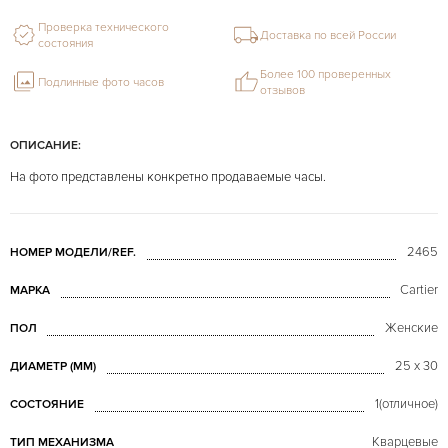
Проверка технического
Доставка по всей России
состояния
Более 100 проверенных
Подлинные фото часов
отзывов
ОПИСАНИЕ:
На фото представлены конкретно продаваемые часы.
2465
НОМЕР МОДЕЛИ/REF.
Cartier
МАРКА
Женские
ПОЛ
25 x 30
ДИАМЕТР (MM)
1(отличное)
СОСТОЯНИЕ
Кварцевые
ТИП МЕХАНИЗМА