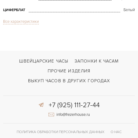
Белый
ЦИФЕРБЛАТ
Все характеристики
Сапфировое стекло
СТЕКЛО
Française Steel & Gold 25mm Quartz
МОДЕЛЬ
В наличии
СРОКИ ДОСТАВКИ
Золото/Сталь
ЦВЕТ БРАСЛЕТА
ШВЕЙЦАРСКИЕ ЧАСЫ
ЗАПОНКИ К ЧАСАМ
Двойной сложности застежка
ЗАСТЁЖКА
ПРОЧИЕ ИЗДЕЛИЯ
Римские
ЦИФРЫ
ВЫКУП ЧАСОВ В ДРУГИХ ГОРОДАХ
+7 (925) 111-27-44
info@frezerhouse.ru
ПОЛИТИКА ОБРАБОТКИ ПЕРСОНАЛЬНЫХ ДАННЫХ
О НАС