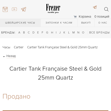
Корзина
0 позиций
ШВЕЙЦАРСКИЕ ЧАСЫ
ЗАПОНКИ К ЧАСАМ
ВЫКУП
О НАС
БРЕНДЫ:
A
B
C
D
E
F
G
H
I
J
K
L
M
N
O
P
ВСЕ БРЕНДЫ
Q
R
S
T
Часы
Cartier
Cartier Tank Française Steel & Gold 25mm Quartz
←
Назад
Cartier Tank Française Steel & Gold
25mm Quartz
) 111-27-44
Продано
) 111-27-44