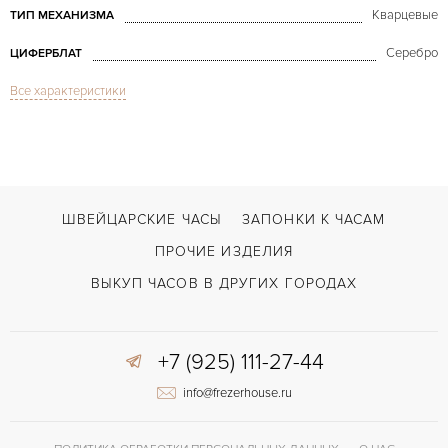
Кварцевые
ТИП МЕХАНИЗМА
Серебро
ЦИФЕРБЛАТ
Все характеристики
Сапфировое стекло
СТЕКЛО
Tank Américaine Lady White Gold
МОДЕЛЬ
В наличии
СРОКИ ДОСТАВКИ
Бордовый
ЦВЕТ БРАСЛЕТА
ШВЕЙЦАРСКИЕ ЧАСЫ
ЗАПОНКИ К ЧАСАМ
Двойной сложности застежка
ЗАСТЁЖКА
ПРОЧИЕ ИЗДЕЛИЯ
Римские
ЦИФРЫ
ВЫКУП ЧАСОВ В ДРУГИХ ГОРОДАХ
+7 (925) 111-27-44
info@frezerhouse.ru