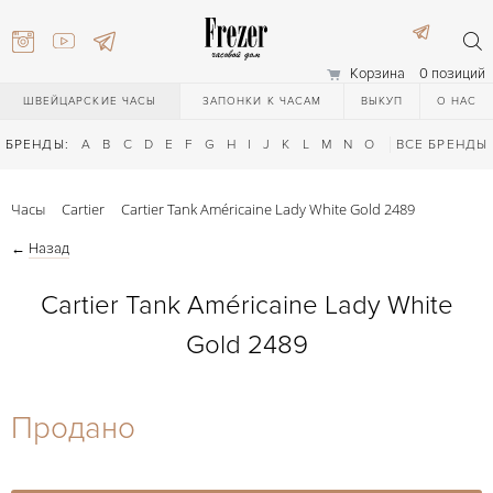
Корзина
0 позиций
ШВЕЙЦАРСКИЕ ЧАСЫ
ЗАПОНКИ К ЧАСАМ
ВЫКУП
О НАС
БРЕНДЫ:
A
B
C
D
E
F
G
H
I
J
K
L
M
N
O
P
ВСЕ БРЕНДЫ
Q
R
S
T
Часы
Cartier
Cartier Tank Américaine Lady White Gold 2489
←
Назад
Cartier Tank Américaine Lady White
Gold 2489
) 111-27-44
Продано
) 111-27-44