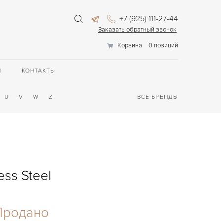
+7 (925) 111-27-44
Заказать обратный звонок
Корзина
0 позиций
П
КОНТАКТЫ
U
V
W
Z
ВСЕ БРЕНДЫ
ess Steel
Продано