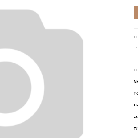
О
На
Н
М
П
Д
С
Т