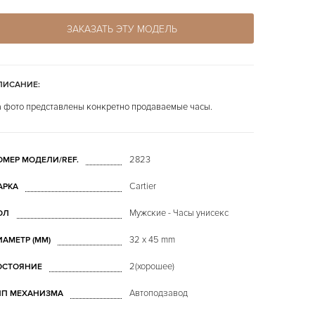
ЗАКАЗАТЬ ЭТУ МОДЕЛЬ
ПИСАНИЕ:
 фото представлены конкретно продаваемые часы.
2823
ОМЕР МОДЕЛИ/REF.
Cartier
АРКА
Мужские - Часы унисекс
ОЛ
32 x 45 mm
ИАМЕТР (MM)
2(хорошее)
ОСТОЯНИЕ
Автоподзавод
ИП МЕХАНИЗМА