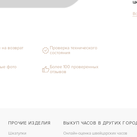
Ц
Вс
С
Ф
М
 на возврат
Проверка технического
состояния
С
Ц
ые фото
Более 100 проверенных
отзывов
З
Ц
ПРОЧИЕ ИЗДЕЛИЯ
ВЫКУП ЧАСОВ В ДРУГИХ ГОРО
Шкатулки
Онлайн-оценка швейцарских часов