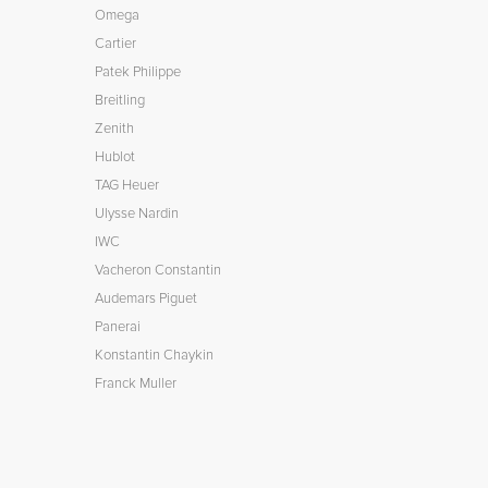
Omega
Cartier
Patek Philippe
Breitling
Zenith
Hublot
TAG Heuer
Ulysse Nardin
IWC
Vacheron Constantin
Audemars Piguet
Panerai
Konstantin Chaykin
Franck Muller