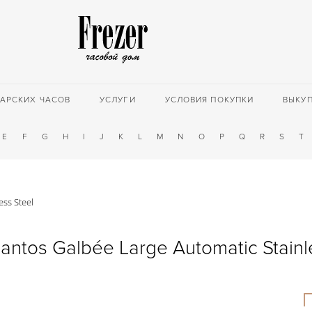
АРСКИХ ЧАСОВ
УСЛУГИ
УСЛОВИЯ ПОКУПКИ
ВЫКУ
E
F
G
H
I
J
K
L
M
N
O
P
Q
R
S
T
ess Steel
Santos Galbée Large Automatic Stainl