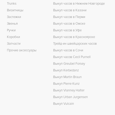
Trunks
Выкуп часов в Нижнем Новгороде
Визитницы
Выкуп часов в Казани
Застежки
Выкуп часов в Перми
Звенья
Выкуп часов в Омске
Ручки
Выкуп часов в Уфе
Коробки
Выкуп часов в Красноярске
Запчасти
Трейд-ин швейцарских часов
Прочие аксессуары
Выкуп часов в Сочи
Выкуп часов Cecil Purnell
Выкуп Greubel Forsey
Выкуп Kerbedanz
Выкуп Martin Braun
Выкуп Pierre Kunz
Выкуп Vianney Halter
Выкуп Urban Jurgensen
Выкуп Vulcain