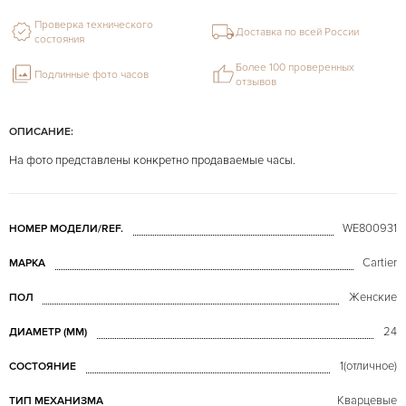
Проверка технического
Доставка по всей России
состояния
Более 100 проверенных
Подлинные фото часов
отзывов
ОПИСАНИЕ:
На фото представлены конкретно продаваемые часы.
WE800931
НОМЕР МОДЕЛИ/REF.
Cartier
МАРКА
Женские
ПОЛ
24
ДИАМЕТР (MM)
1(отличное)
СОСТОЯНИЕ
Кварцевые
ТИП МЕХАНИЗМА