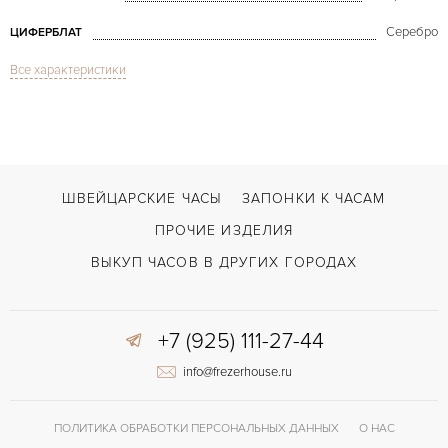
Серебро
ЦИФЕРБЛАТ
Все характеристики
Сапфировое стекло
СТЕКЛО
Love Quartz Gold & Diamonds 3016
МОДЕЛЬ
В наличии
СРОКИ ДОСТАВКИ
С футляром
ВОЗМОЖНОСТИ ДОСТАВКИ
ШВЕЙЦАРСКИЕ ЧАСЫ
ЗАПОНКИ К ЧАСАМ
Бежевый
ЦВЕТ БРАСЛЕТА
ПРОЧИЕ ИЗДЕЛИЯ
Застежка с помощью шипа
ЗАСТЁЖКА
ВЫКУП ЧАСОВ В ДРУГИХ ГОРОДАХ
Римские
ЦИФРЫ
+7 (925) 111-27-44
Cartier Calibre 157
КАЛИБР/МЕХАНИЗМ
info@frezerhouse.ru
Отделка драгоценными камнями
ПРОЧЕЕ
ПОЛИТИКА ОБРАБОТКИ ПЕРСОНАЛЬНЫХ ДАННЫХ
О НАС