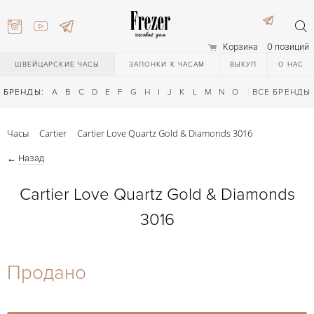
Корзина
0 позиций
ШВЕЙЦАРСКИЕ ЧАСЫ
ЗАПОНКИ К ЧАСАМ
ВЫКУП
О НАС
БРЕНДЫ:
A
B
C
D
E
F
G
H
I
J
K
L
M
N
O
P
ВСЕ БРЕНДЫ
Q
R
S
T
Часы
Cartier
Cartier Love Quartz Gold & Diamonds 3016
←
Назад
Cartier Love Quartz Gold & Diamonds
3016
) 111-27-44
Продано
) 111-27-44