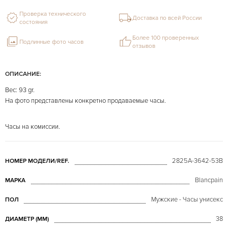
Проверка технического
Доставка по всей России
состояния
Более 100 проверенных
Подлинные фото часов
отзывов
ОПИСАНИЕ:
Вес: 93 gr.
На фото представлены конкретно продаваемые часы.
Часы на комиссии.
2825A-3642-53B
НОМЕР МОДЕЛИ/REF.
Blancpain
МАРКА
Мужские - Часы унисекс
ПОЛ
38
ДИАМЕТР (MM)