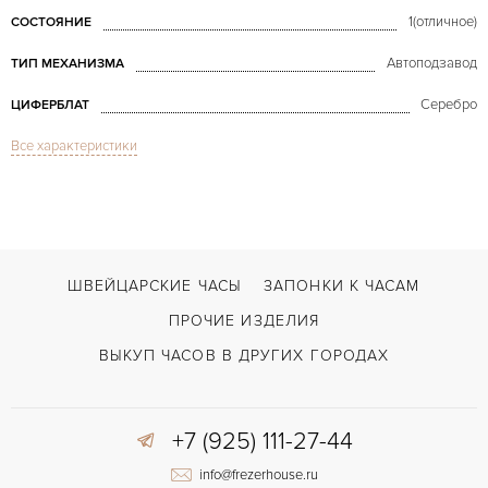
1(отличное)
СОСТОЯНИЕ
Автоподзавод
ТИП МЕХАНИЗМА
Серебро
ЦИФЕРБЛАТ
Все характеристики
Сапфировое стекло
СТЕКЛО
Дата, Турбийон
ФУНКЦИИ
Leman Tourbillon Rose Gold Big Date
МОДЕЛЬ
В наличии
СРОКИ ДОСТАВКИ
ШВЕЙЦАРСКИЕ ЧАСЫ
ЗАПОНКИ К ЧАСАМ
Коричневый
ЦВЕТ БРАСЛЕТА
ПРОЧИЕ ИЗДЕЛИЯ
Индикатор резерва хода, Лимитированная серия, Люминесцентные стре
ПРОЧЕЕ
ВЫКУП ЧАСОВ В ДРУГИХ ГОРОДАХ
+7 (925) 111-27-44
info@frezerhouse.ru