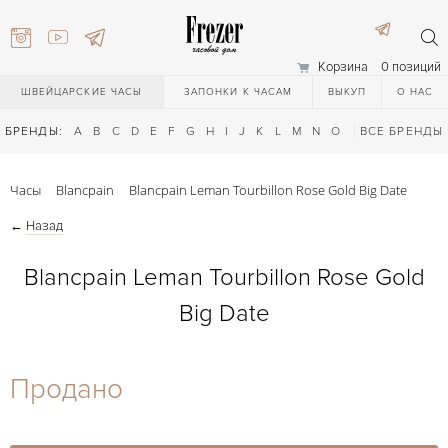
Корзина
0 позиций
ШВЕЙЦАРСКИЕ ЧАСЫ
ЗАПОНКИ К ЧАСАМ
ВЫКУП
О НАС
БРЕНДЫ:
A
B
C
D
E
F
G
H
I
J
K
L
M
N
O
P
ВСЕ БРЕНДЫ
Q
R
S
T
Часы
Blancpain
Blancpain Leman Tourbillon Rose Gold Big Date
←
Назад
Blancpain Leman Tourbillon Rose Gold
Big Date
) 111-27-44
Продано
) 111-27-44