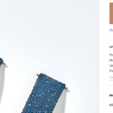
По
О
Ре
Ма
Цв
Ра
Дл
Чи
Н
На
М
С