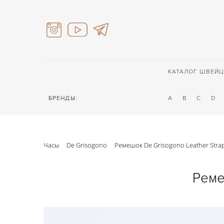
КАТАЛОГ ШВЕЙЦ
БРЕНДЫ:
A
B
C
D
Часы
De Grisogono
Ремешок De Grisogono Leather Str
Реме