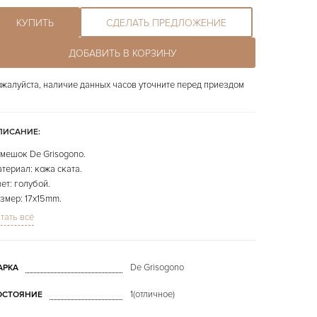
КУПИТЬ
СДЕЛАТЬ ПРЕДЛОЖЕНИЕ
ДОБАВИТЬ В КОРЗИНУ
жалуйста, наличие данных часов уточните перед приездом
ПИСАНИЕ:
мешок De Grisogono.
териал: кожа ската.
ет: голубой.
змер: 17х15mm.
ина: 55x55mm.
тать всё
ошеный.
 фото представлено конкретно продаваемое изделие.
De Grisogono
АРКА
1(отличное)
ОСТОЯНИЕ