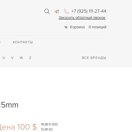
+7 (925) 111-27-44
Заказать обратный звонок
Корзина
0 позиций
П
КОНТАКТЫ
U
V
W
Z
ВСЕ БРЕНДЫ
x15mm
ена 100 $
RUB 9 000
EUR 92