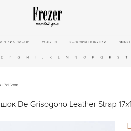
АРСКИХ ЧАСОВ
УСЛУГИ
УСЛОВИЯ ПОКУПКИ
ВЫКУ
E
F
G
H
I
J
K
L
M
N
O
P
Q
R
S
T
ap 17x15mm
шок De Grisogono Leather Strap 17
Ц