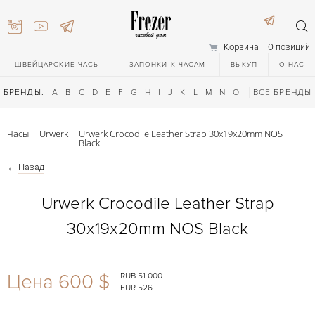
Корзина
0 позиций
ШВЕЙЦАРСКИЕ ЧАСЫ
ЗАПОНКИ К ЧАСАМ
ВЫКУП
О НАС
БРЕНДЫ:
A
B
C
D
E
F
G
H
I
J
K
L
M
N
O
P
ВСЕ БРЕНДЫ
Q
R
S
T
Часы
Urwerk
Urwerk Crocodile Leather Strap 30x19x20mm NOS
Black
←
Назад
Urwerk Crocodile Leather Strap
30x19x20mm NOS Black
) 111-27-44
Цена 600 $
RUB 51 000
) 111-27-44
EUR 526