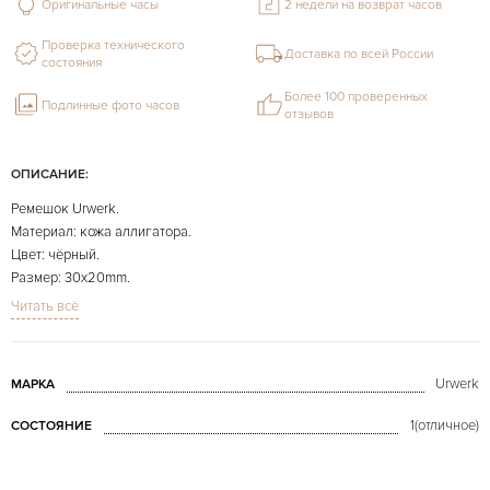
Оригинальные часы
2 недели на возврат часов
Проверка технического
Доставка по всей России
состояния
Более 100 проверенных
Подлинные фото часов
отзывов
ОПИСАНИЕ:
Ремешок Urwerk.
Материал: кожа аллигатора.
Цвет: чёрный.
Размер: 30х20mm.
Длина: 115x85mm.
Читать всё
На фото представлено конкретно продаваемое изделие.
Urwerk
МАРКА
1(отличное)
СОСТОЯНИЕ