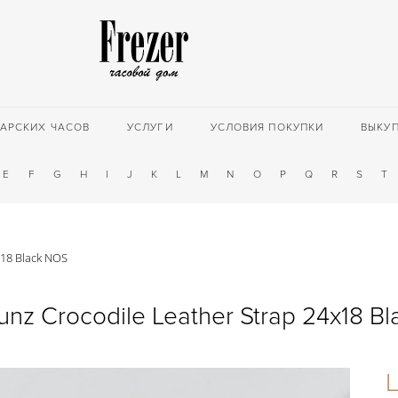
АРСКИХ ЧАСОВ
УСЛУГИ
УСЛОВИЯ ПОКУПКИ
ВЫКУ
E
F
G
H
I
J
K
L
M
N
O
P
Q
R
S
T
x18 Black NOS
Kunz Crocodile Leather Strap 24x18 B