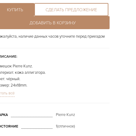
КУПИТЬ
СДЕЛАТЬ ПРЕДЛОЖЕНИЕ
ДОБАВИТЬ В КОРЗИНУ
жалуйста, наличие данных часов уточните перед приездом
ПИСАНИЕ:
мешок Pierre Kunz.
териал: кожа аллигатора.
ет: чёрный.
змер: 24x18mm.
ина: 125x85mm.
тать всё
 фото представлено конкретно продаваемое изделие.
Pierre Kunz
АРКА
1(отличное)
ОСТОЯНИЕ