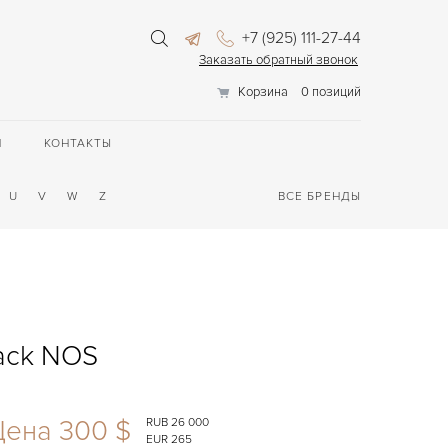
+7 (925) 111-27-44
Заказать обратный звонок
Корзина
0 позиций
П
КОНТАКТЫ
U
V
W
Z
ВСЕ БРЕНДЫ
lack NOS
Цена 300 $
RUB 26 000
EUR 265