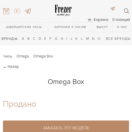
Корзина
0 позиций
ШВЕЙЦАРСКИЕ ЧАСЫ
ЗАПОНКИ К ЧАСАМ
ВЫКУП
О НАС
БРЕНДЫ:
A
B
C
D
E
F
G
H
I
J
K
L
M
N
O
P
ВСЕ БРЕНДЫ
Q
R
S
T
Часы
Omega
Omega Box
←
Назад
Omega Box
) 111-27-44
Продано
) 111-27-44
ЗАКАЗАТЬ ЭТУ МОДЕЛЬ