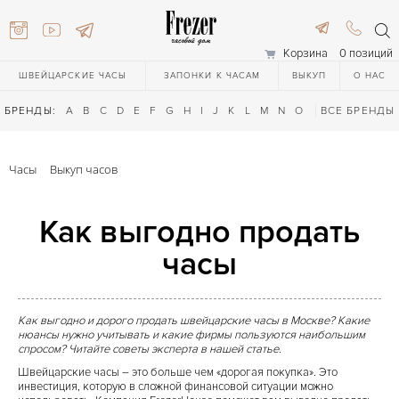
Корзина
0 позиций
ШВЕЙЦАРСКИЕ ЧАСЫ
ЗАПОНКИ К ЧАСАМ
ВЫКУП
О НАС
БРЕНДЫ:
A
B
C
D
E
F
G
H
I
J
K
L
M
N
O
P
ВСЕ БРЕНДЫ
Q
R
S
T
Часы
Выкуп часов
Как выгодно продать
часы
616-3748
Как выгодно и дорого продать швейцарские часы в Москве? Какие
нюансы нужно учитывать и какие фирмы пользуются наибольшим
спросом? Читайте советы эксперта в нашей статье.
616-3748
Швейцарские часы – это больше чем «дорогая покупка». Это
инвестиция, которую в сложной финансовой ситуации можно