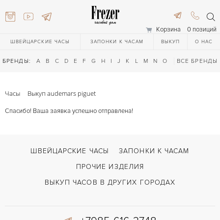
Корзина
0 позиций
ШВЕЙЦАРСКИЕ ЧАСЫ
ЗАПОНКИ К ЧАСАМ
ВЫКУП
О НАС
БРЕНДЫ:
A
B
C
D
E
F
G
H
I
J
K
L
M
N
O
P
ВСЕ БРЕНДЫ
Q
R
S
T
Часы
Выкуп audemars piguet
Спасибо! Ваша заявка успешно отправлена!
ШВЕЙЦАРСКИЕ ЧАСЫ
ЗАПОНКИ К ЧАСАМ
ПРОЧИЕ ИЗДЕЛИЯ
616-3748
ВЫКУП ЧАСОВ В ДРУГИХ ГОРОДАХ
616-3748