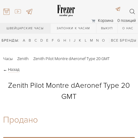
Корзина
0 позиций
ШВЕЙЦАРСКИЕ ЧАСЫ
ЗАПОНКИ К ЧАСАМ
ВЫКУП
О НАС
БРЕНДЫ:
A
B
C
D
E
F
G
H
I
J
K
L
M
N
O
P
ВСЕ БРЕНДЫ
Q
R
S
T
Часы
Zenith
Zenith Pilot Montre dAeronef Type 20 GMT
←
Назад
Zenith Pilot Montre dAeronef Type 20
GMT
) 111-27-44
Продано
) 111-27-44