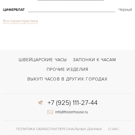
Черный
ЦИФЕРБЛАТ
Все характеристики
Сапфировое стекло
СТЕКЛО
GMT/две час.зоны, Хронограф
ФУНКЦИИ
Pilot Montre dAeronef Type 20 GMT
МОДЕЛЬ
2013
ГОД ПРОИЗВОДСТВА
ШВЕЙЦАРСКИЕ ЧАСЫ
ЗАПОНКИ К ЧАСАМ
В наличии
СРОКИ ДОСТАВКИ
ПРОЧИЕ ИЗДЕЛИЯ
С документами, С футляром
ВОЗМОЖНОСТИ ДОСТАВКИ
ВЫКУП ЧАСОВ В ДРУГИХ ГОРОДАХ
Коричневый
ЦВЕТ БРАСЛЕТА
+7 (925) 111-27-44
Застежка с помощью шипа
ЗАСТЁЖКА
info@frezerhouse.ru
Арабские
ЦИФРЫ
50 часов
ЗАПАС ХОДА
ПОЛИТИКА ОБРАБОТКИ ПЕРСОНАЛЬНЫХ ДАННЫХ
О НАС