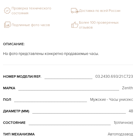
Проверка технического
Доставка по всей России
состояния
Более 100 проверенных
Подлинные фото часов
отзывов
ОПИСАНИЕ:
На фото представлены конкретно продаваемые часы.
03.2430.693/21.C723
НОМЕР МОДЕЛИ/REF.
Zenith
МАРКА
Мужские - Часы унисекс
ПОЛ
48
ДИАМЕТР (MM)
1(отличное)
СОСТОЯНИЕ
Автоподзавод
ТИП МЕХАНИЗМА