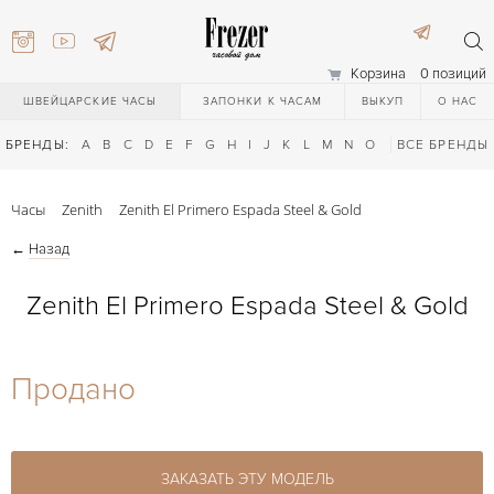
Корзина
0 позиций
ШВЕЙЦАРСКИЕ ЧАСЫ
ЗАПОНКИ К ЧАСАМ
ВЫКУП
О НАС
БРЕНДЫ:
A
B
C
D
E
F
G
H
I
J
K
L
M
N
O
P
ВСЕ БРЕНДЫ
Q
R
S
T
Часы
Zenith
Zenith El Primero Espada Steel & Gold
←
Назад
Zenith El Primero Espada Steel & Gold
) 111-27-44
Продано
) 111-27-44
ЗАКАЗАТЬ ЭТУ МОДЕЛЬ