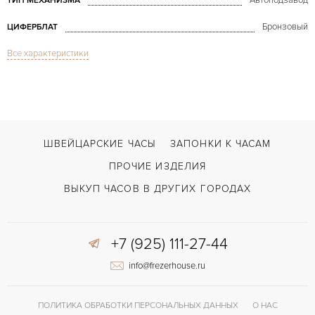
Автоподзавод
ТИП МЕХАНИЗМА
Бронзовый
ЦИФЕРБЛАТ
Все характеристики
Сапфировое стекло
СТЕКЛО
Дата
ФУНКЦИИ
El Primero Espada Steel & Gold
МОДЕЛЬ
В наличии
СРОКИ ДОСТАВКИ
ШВЕЙЦАРСКИЕ ЧАСЫ
ЗАПОНКИ К ЧАСАМ
С документами, С футляром
ВОЗМОЖНОСТИ ДОСТАВКИ
ПРОЧИЕ ИЗДЕЛИЯ
Золото/Сталь
ЦВЕТ БРАСЛЕТА
ВЫКУП ЧАСОВ В ДРУГИХ ГОРОДАХ
Двойной сложности застежка
ЗАСТЁЖКА
+7 (925) 111-27-44
Без цифр
ЦИФРЫ
info@frezerhouse.ru
El Primero 4650 B
КАЛИБР/МЕХАНИЗМ
50 часов
ЗАПАС ХОДА
ПОЛИТИКА ОБРАБОТКИ ПЕРСОНАЛЬНЫХ ДАННЫХ
О НАС