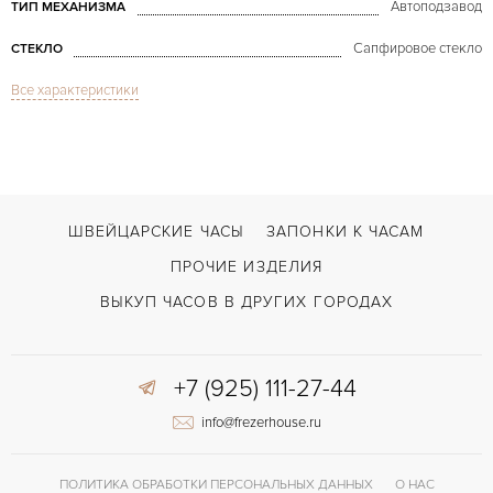
Автоподзавод
ТИП МЕХАНИЗМА
Сапфировое стекло
СТЕКЛО
Все характеристики
Индикатор фазы Луны, Хронограф
ФУНКЦИИ
El Primero Chronomaster Open Grande Date Moonphase
МОДЕЛЬ
В наличии
СРОКИ ДОСТАВКИ
С документами, С футляром
ВОЗМОЖНОСТИ ДОСТАВКИ
ШВЕЙЦАРСКИЕ ЧАСЫ
ЗАПОНКИ К ЧАСАМ
Коричневый
ЦВЕТ БРАСЛЕТА
ПРОЧИЕ ИЗДЕЛИЯ
Двойной сложности застежка
ЗАСТЁЖКА
ВЫКУП ЧАСОВ В ДРУГИХ ГОРОДАХ
Без цифр
ЦИФРЫ
+7 (925) 111-27-44
El Primero 4047
КАЛИБР/МЕХАНИЗМ
info@frezerhouse.ru
50 часов
ЗАПАС ХОДА
ПОЛИТИКА ОБРАБОТКИ ПЕРСОНАЛЬНЫХ ДАННЫХ
О НАС