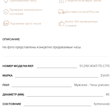
Оригинальные часы
2 недели на возврат часов
Проверка технического
Доставка по всей России
состояния
Более 100 проверенных
Подлинные фото часов
отзывов
ОПИСАНИЕ:
На фото представлены конкретно продаваемые часы.
51.2161.4047/75.C713
НОМЕР МОДЕЛИ/REF.
Zenith
МАРКА
Мужские - Часы унисекс
ПОЛ
45
ДИАМЕТР (MM)
1(отличное)
СОСТОЯНИЕ