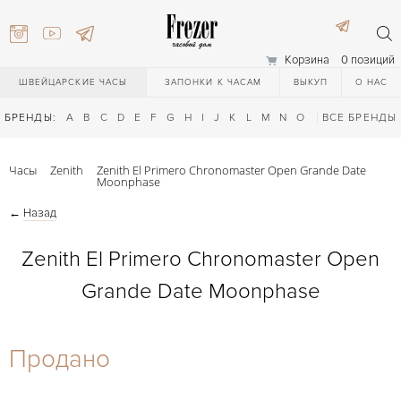
Корзина
0 позиций
ШВЕЙЦАРСКИЕ ЧАСЫ
ЗАПОНКИ К ЧАСАМ
ВЫКУП
О НАС
БРЕНДЫ:
A
B
C
D
E
F
G
H
I
J
K
L
M
N
O
P
ВСЕ БРЕНДЫ
Q
R
S
T
Часы
Zenith
Zenith El Primero Chronomaster Open Grande Date
Moonphase
←
Назад
Zenith El Primero Chronomaster Open
Grande Date Moonphase
) 111-27-44
Продано
) 111-27-44