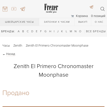
Корзина
0 позиций
ШВЕЙЦАРСКИЕ ЧАСЫ
ЗАПОНКИ К ЧАСАМ
ВЫКУП
О НАС
БРЕНДЫ:
A
B
C
D
E
F
G
H
I
J
K
L
M
N
O
P
ВСЕ БРЕНДЫ
Q
R
S
T
Часы
Zenith
Zenith El Primero Chronomaster Moonphase
←
Назад
Zenith El Primero Chronomaster
Moonphase
) 111-27-44
Продано
) 111-27-44