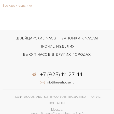
Все характеристики
Сапфировое стекло
СТЕКЛО
Дата, Индикатор дней недели, Индикатор фазы Луны, Хронограф
ФУНКЦИИ
El Primero Chronomaster Moonphase
МОДЕЛЬ
В наличии
СРОКИ ДОСТАВКИ
ШВЕЙЦАРСКИЕ ЧАСЫ
ЗАПОНКИ К ЧАСАМ
Коричневый
ЦВЕТ БРАСЛЕТА
ПРОЧИЕ ИЗДЕЛИЯ
Двойной сложности застежка
ЗАСТЁЖКА
ВЫКУП ЧАСОВ В ДРУГИХ ГОРОДАХ
Римские
ЦИФРЫ
+7 (925) 111-27-44
info@frezerhouse.ru
ПОЛИТИКА ОБРАБОТКИ ПЕРСОНАЛЬНЫХ ДАННЫХ
О НАС
КОНТАКТЫ
Москва,
проезд Завода Серп и Молот д 3, к 2,