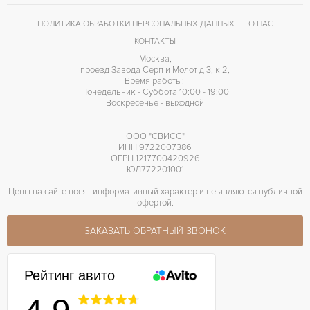
El Primero 400 B
КАЛИБР/МЕХАНИЗМ
ПОЛИТИКА ОБРАБОТКИ ПЕРСОНАЛЬНЫХ ДАННЫХ
О НАС
50 часов
ЗАПАС ХОДА
КОНТАКТЫ
Москва,
проезд Завода Серп и Молот д 3, к 2,
Время работы:
Понедельник - Суббота 10:00 - 19:00
Воскресенье - выходной
ООО "СВИСС"
ИНН 9722007386
ОГРН 1217700420926
ЮЛ772201001
Цены на сайте носят информативный характер и не являются публичной
офертой.
ЗАКАЗАТЬ ОБРАТНЫЙ ЗВОНОК
Рейтинг авито