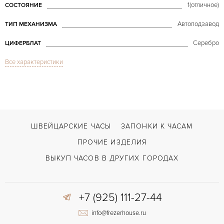
1(отличное)
СОСТОЯНИЕ
Автоподзавод
ТИП МЕХАНИЗМА
Серебро
ЦИФЕРБЛАТ
Все характеристики
Сапфировое стекло
СТЕКЛО
Дата, Хронограф
ФУНКЦИИ
El Primero Chronomaster 36'000 VpH with bracelet
МОДЕЛЬ
2011
ГОД ПРОИЗВОДСТВА
ШВЕЙЦАРСКИЕ ЧАСЫ
ЗАПОНКИ К ЧАСАМ
В наличии
СРОКИ ДОСТАВКИ
ПРОЧИЕ ИЗДЕЛИЯ
С документами, С футляром
ВОЗМОЖНОСТИ ДОСТАВКИ
ВЫКУП ЧАСОВ В ДРУГИХ ГОРОДАХ
Сталь
ЦВЕТ БРАСЛЕТА
+7 (925) 111-27-44
Двойной сложности застежка
ЗАСТЁЖКА
info@frezerhouse.ru
Без цифр
ЦИФРЫ