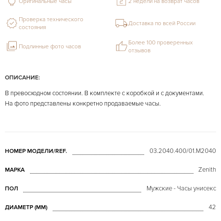
Оригинальные часы
2 недели на возврат часов
Проверка технического
Доставка по всей России
состояния
Более 100 проверенных
Подлинные фото часов
отзывов
ОПИСАНИЕ:
В превосходном состоянии. В комплекте с коробкой и с документами.
На фото представлены конкретно продаваемые часы.
03.2040.400/01.M2040
НОМЕР МОДЕЛИ/REF.
Zenith
МАРКА
Мужские - Часы унисекс
ПОЛ
42
ДИАМЕТР (MM)