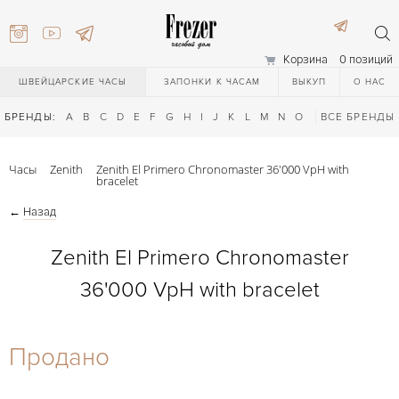
Корзина
0 позиций
ШВЕЙЦАРСКИЕ ЧАСЫ
ЗАПОНКИ К ЧАСАМ
ВЫКУП
О НАС
БРЕНДЫ:
A
B
C
D
E
F
G
H
I
J
K
L
M
N
O
P
ВСЕ БРЕНДЫ
Q
R
S
T
Часы
Zenith
Zenith El Primero Chronomaster 36'000 VpH with
bracelet
←
Назад
Zenith El Primero Chronomaster
36'000 VpH with bracelet
) 111-27-44
Продано
) 111-27-44