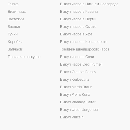
Trunks
Выкуп часов в Нижнем Новгороде
Визитницы
Выкуп часов в Казани
Застежки
Выкуп часов в Перми
Звенья
Выкуп часов в Омске
Ручки
Выкуп часов в Уфе
Коробки
Выкуп часов в Красноярске
Запчасти
Трейд-ин швейцарских часов
Прочие аксессуары
Выкуп часов в Сочи
Выкуп часов Cecil Purnell
Выкуп Greubel Forsey
Выкуп Kerbedanz
Выкуп Martin Braun
Выкуп Pierre Kunz
Выкуп Vianney Halter
Выкуп Urban Jurgensen
Выкуп Vulcain