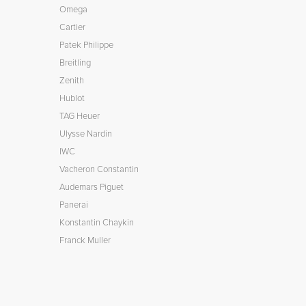
Omega
Cartier
Patek Philippe
Breitling
Zenith
Hublot
TAG Heuer
Ulysse Nardin
IWC
Vacheron Constantin
Audemars Piguet
Panerai
Konstantin Chaykin
Franck Muller