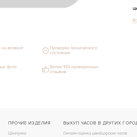
Ц
Вс
С
Ф
 на возврат
Проверка технического
М
состояния
С
ые фото
Более 100 проверенных
отзывов
В
Ц
З
Ц
К
ПРОЧИЕ ИЗДЕЛИЯ
ВЫКУП ЧАСОВ В ДРУГИХ ГОРО
З
Шкатулки
Онлайн-оценка швейцарских часов