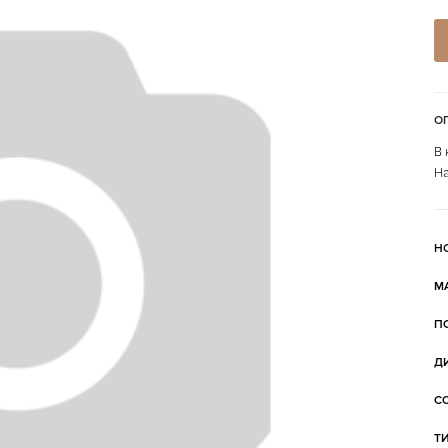
О
В 
На
Н
М
П
Д
С
Т