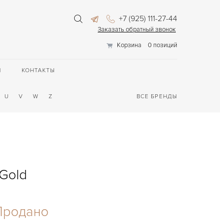
+7 (925) 111-27-44
Заказать обратный звонок
Корзина
0 позиций
П
КОНТАКТЫ
U
V
W
Z
ВСЕ БРЕНДЫ
 Gold
Продано