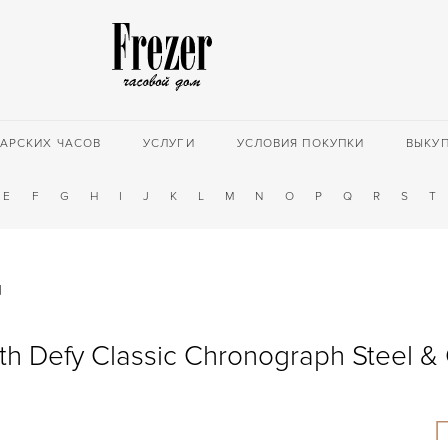
АРСКИХ ЧАСОВ
УСЛУГИ
УСЛОВИЯ ПОКУПКИ
ВЫКУ
E
F
G
H
I
J
K
L
M
N
O
P
Q
R
S
T
d
th Defy Classic Chronograph Steel &