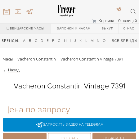
Корзина
0 позиций
ШВЕЙЦАРСКИЕ ЧАСЫ
ЗАПОНКИ К ЧАСАМ
ВЫКУП
О НАС
БРЕНДЫ:
A
B
C
D
E
F
G
H
I
J
K
L
M
N
O
P
ВСЕ БРЕНДЫ
Q
R
S
T
Часы
Vacheron Constantin
Vacheron Constantin Vintage 7391
←
Назад
Vacheron Constantin Vintage 7391
) 111-27-44
Цена по запросу
) 111-27-44
ЗАПРОСИТЬ ВИДЕО НА TELEGRAM
СДЕЛАТЬ
ДОБАВИТЬ В