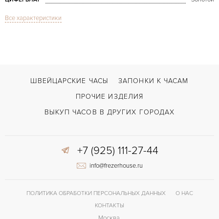
Все характеристики
Сапфировое стекло
СТЕКЛО
Дата
ФУНКЦИИ
Vintage
МОДЕЛЬ
В наличии
СРОКИ ДОСТАВКИ
ШВЕЙЦАРСКИЕ ЧАСЫ
ЗАПОНКИ К ЧАСАМ
Золото
ЦВЕТ БРАСЛЕТА
ПРОЧИЕ ИЗДЕЛИЯ
Усложненная застежка
ЗАСТЁЖКА
ВЫКУП ЧАСОВ В ДРУГИХ ГОРОДАХ
ДЛИНА БРАСЛЕТА, ДЛИННАЯ СТОРОНА
195
(MM)
+7 (925) 111-27-44
Без цифр
ЦИФРЫ
info@frezerhouse.ru
1121
КАЛИБР/МЕХАНИЗМ
ПОЛИТИКА ОБРАБОТКИ ПЕРСОНАЛЬНЫХ ДАННЫХ
О НАС
КОНТАКТЫ
Москва,