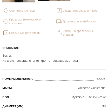
Оригинальные часы
2 недели на возврат часов
Проверка технического
Доставка по всей России
состояния
Более 100 проверенных
Подлинные фото часов
отзывов
ОПИСАНИЕ:
Вес: gr.
На фото представлены конкретно продаваемые часы.
49005
НОМЕР МОДЕЛИ/REF.
Vacheron Constantin
МАРКА
Мужские - Часы унисекс
ПОЛ
38
ДИАМЕТР (MM)