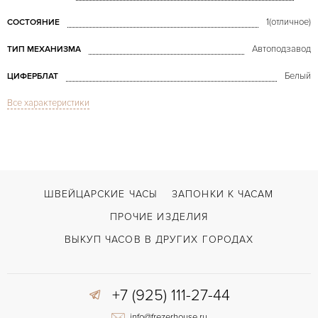
1(отличное)
СОСТОЯНИЕ
Автоподзавод
ТИП МЕХАНИЗМА
Белый
ЦИФЕРБЛАТ
Все характеристики
Сапфировое стекло
СТЕКЛО
Дата, Индикатор дней недели, Индикатор месяца, Индикатор фазы Луны
ФУНКЦИИ
Pepetual Calendar Chronograph
МОДЕЛЬ
В наличии
СРОКИ ДОСТАВКИ
ШВЕЙЦАРСКИЕ ЧАСЫ
ЗАПОНКИ К ЧАСАМ
Черный
ЦВЕТ БРАСЛЕТА
ПРОЧИЕ ИЗДЕЛИЯ
Застежка с помощью шипа
ЗАСТЁЖКА
ВЫКУП ЧАСОВ В ДРУГИХ ГОРОДАХ
Без цифр
ЦИФРЫ
+7 (925) 111-27-44
info@frezerhouse.ru