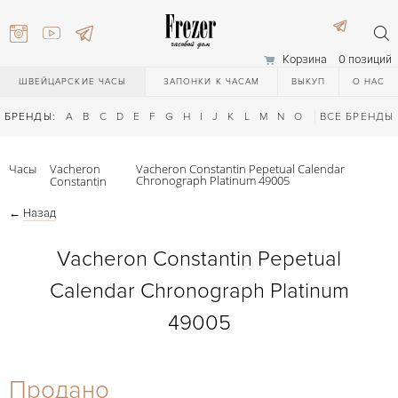
Корзина
0 позиций
ШВЕЙЦАРСКИЕ ЧАСЫ
ЗАПОНКИ К ЧАСАМ
ВЫКУП
О НАС
БРЕНДЫ:
A
B
C
D
E
F
G
H
I
J
K
L
M
N
O
P
ВСЕ БРЕНДЫ
Q
R
S
T
Часы
Vacheron
Vacheron Constantin Pepetual Calendar
Chronograph Platinum 49005
Constantin
←
Назад
Vacheron Constantin Pepetual
Calendar Chronograph Platinum
) 111-27-44
49005
) 111-27-44
Продано